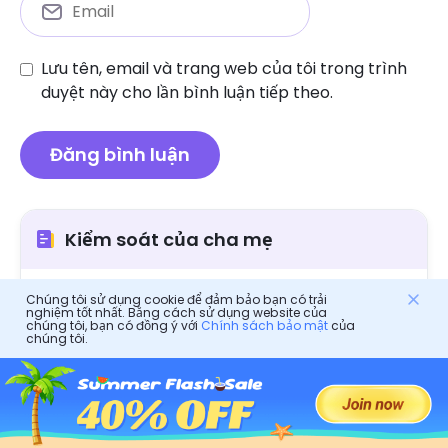
Lưu tên, email và trang web của tôi trong trình
duyệt này cho lần bình luận tiếp theo.
Kiểm soát của cha mẹ
Người hâm mộ là gì: Hướng dẫn đánh giá và an
Chúng tôi sử dụng cookie để đảm bảo bạn có trải
nghiệm tốt nhất. Bằng cách sử dụng website của
toàn đầy đủ
chúng tôi, bạn có đồng ý với
Chính sách bảo mật
của
chúng tôi.
Ứng dụng Amino có an toàn: Đánh giá ứng dụng
và Hướng dẫn an toàn cho phụ huynh không
Đánh giá ứng dụng tín hiệu: Bạn nên xem xét gì
FANVUE là gì: Hướng dẫn sử dụng và đánh giá đầy
đủ