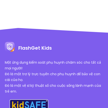
FlashGet Kids
Một ứng dụng kiểm soát phụ huynh chăm sóc cho tất cả
mọi người!
Đó là một trợ lý trực tuyến cho phụ huynh để bảo vệ con
cái của họ.
Đó là một vệ sĩ kỹ thuật số cho cuộc sống lành mạnh của
trẻ em.