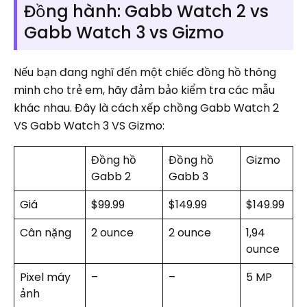
Đồng hành: Gabb Watch 2 vs
Gabb Watch 3 vs Gizmo
Nếu bạn đang nghĩ đến một chiếc đồng hồ thông
minh cho trẻ em, hãy đảm bảo kiểm tra các mẫu
khác nhau. Đây là cách xếp chồng Gabb Watch 2
VS Gabb Watch 3 VS Gizmo:
Đồng hồ
Đồng hồ
Gizmo
Gabb 2
Gabb 3
Giá
$99.99
$149.99
$149.99
Cân nặng
2 ounce
2 ounce
1,94
ounce
Pixel máy
–
–
5 MP
ảnh