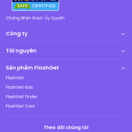
Chứng Nhận Được Ủy Quyền
Công ty
Điều khoản dịch vụ
Tài nguyên
Thỏa thuận cấp phép người dùng cuối
Trung tâm trợ giúp
Chính sách DMCA
Sản phẩm FlashGet
Cách
Chính sách bảo mật
FlashGet
Blog
FlashGet Kids
Chính sách Quảng cáo
An toàn Online cho trẻ em
FlashGet Finder
Không bán thông tin của tôi
Tải xuống
FlashGet Cast
Theo dõi chúng tôi