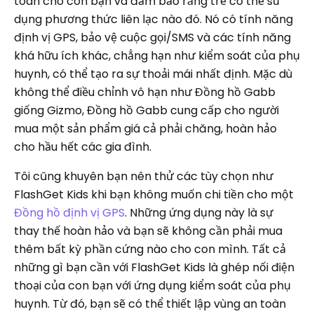
toàn cho con bạn và đảm bảo rằng trẻ có thể sử
dụng phương thức liên lạc nào đó. Nó có tính năng
định vị GPS, bảo vệ cuộc gọi/SMS và các tính năng
khá hữu ích khác, chẳng hạn như kiểm soát của phụ
huynh, có thể tạo ra sự thoải mái nhất định. Mặc dù
không thể điều chỉnh vô hạn như Đồng hồ Gabb
giống Gizmo, Đồng hồ Gabb cung cấp cho người
mua một sản phẩm giá cả phải chăng, hoàn hảo
cho hầu hết các gia đình.
Tôi cũng khuyên bạn nên thử các tùy chọn như
FlashGet Kids khi bạn không muốn chi tiền cho một
Đồng hồ định vị GPS
. Những ứng dụng này là sự
thay thế hoàn hảo và bạn sẽ không cần phải mua
thêm bất kỳ phần cứng nào cho con mình. Tất cả
những gì bạn cần với FlashGet Kids là ghép nối điện
thoại của con bạn với ứng dụng kiểm soát của phụ
huynh. Từ đó, bạn sẽ có thể thiết lập vùng an toàn