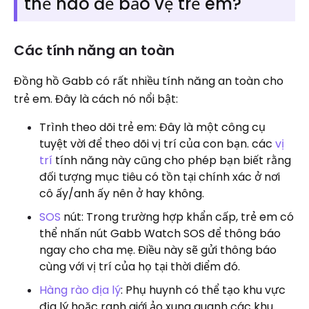
thế nào để bảo vệ trẻ em?
Các tính năng an toàn
Đồng hồ Gabb có rất nhiều tính năng an toàn cho
trẻ em. Đây là cách nó nổi bật:
Trình theo dõi trẻ em: Đây là một công cụ
tuyệt vời để theo dõi vị trí của con bạn. các
vị
trí
tính năng này cũng cho phép bạn biết rằng
đối tượng mục tiêu có tồn tại chính xác ở nơi
cô ấy/anh ấy nên ở hay không.
SOS
nút: Trong trường hợp khẩn cấp, trẻ em có
thể nhấn nút Gabb Watch SOS để thông báo
ngay cho cha mẹ. Điều này sẽ gửi thông báo
cùng với vị trí của họ tại thời điểm đó.
Hàng rào địa lý
: Phụ huynh có thể tạo khu vực
địa lý hoặc ranh giới ảo xung quanh các khu