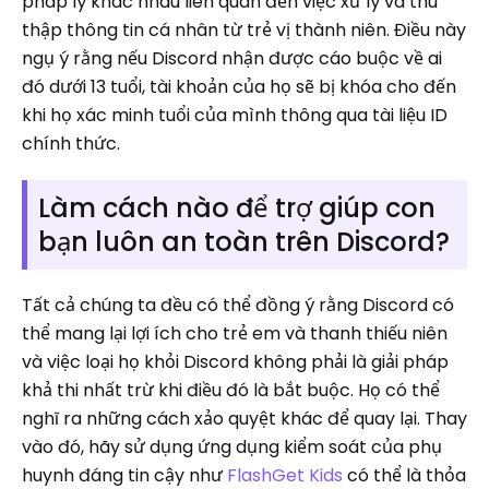
pháp lý khác nhau liên quan đến việc xử lý và thu
thập thông tin cá nhân từ trẻ vị thành niên. Điều này
ngụ ý rằng nếu Discord nhận được cáo buộc về ai
đó dưới 13 tuổi, tài khoản của họ sẽ bị khóa cho đến
khi họ xác minh tuổi của mình thông qua tài liệu ID
chính thức.
Làm cách nào để trợ giúp con
bạn luôn an toàn trên Discord?
Tất cả chúng ta đều có thể đồng ý rằng Discord có
thể mang lại lợi ích cho trẻ em và thanh thiếu niên
và việc loại họ khỏi Discord không phải là giải pháp
khả thi nhất trừ khi điều đó là bắt buộc. Họ có thể
nghĩ ra những cách xảo quyệt khác để quay lại. Thay
vào đó, hãy sử dụng ứng dụng kiểm soát của phụ
huynh đáng tin cậy như
FlashGet Kids
có thể là thỏa