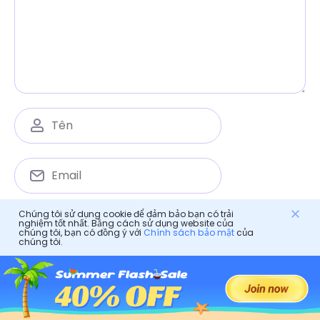
Chúng tôi sử dụng cookie để đảm bảo bạn có trải
Lưu tên, email và trang web của tôi trong trình
nghiệm tốt nhất. Bằng cách sử dụng website của
duyệt này cho lần bình luận tiếp theo.
chúng tôi, bạn có đồng ý với
Chính sách bảo mật
của
chúng tôi.