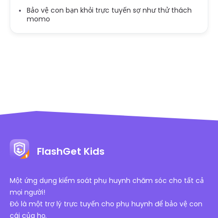
Bảo vệ con bạn khỏi trực tuyến sợ như thử thách
momo
FlashGet Kids
Một ứng dụng kiểm soát phụ huynh chăm sóc cho tất cả
mọi người!
Đó là một trợ lý trực tuyến cho phụ huynh để bảo vệ con
cái của họ.