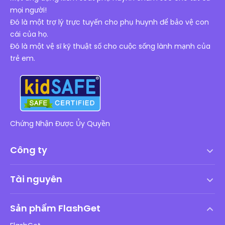
mọi người!
Đó là một trợ lý trực tuyến cho phụ huynh để bảo vệ con
cái của họ.
Đó là một vệ sĩ kỹ thuật số cho cuộc sống lành mạnh của
trẻ em.
Chứng Nhận Được Ủy Quyền
Công ty
Điều khoản dịch vụ
Tài nguyên
Thỏa thuận cấp phép người dùng cuối
Trung tâm trợ giúp
Chính sách DMCA
Sản phẩm FlashGet
Cách