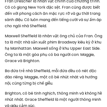
Fran Drescher là nhân vật chính của chương trình.
Cô có giọng New York đặc sệt. Fran cũng được biết
đến với phong cách ăn mặc rực rỡ và gu thời trang
sành điệu. Cô luôn mang đến tiếng cười và sự ấm áp
cho ngôi nhà Sheffield.
Maxwell Sheffield là nhân vật ông chủ của Fran. Ông
ta là một nhà sản xuất phim Broadway kiêu kỳ ở khu
hạ Manhattan. Maxwell sống ở khu Upper East Side.
Ông ta là một góa phụ có ba người con: Maggie,
Grace và Brighton.
Ba đứa trẻ nhà Sheffield, mỗi đứa đều có nét độc
đáo riêng. Maggie, một cô bé nhút nhát và hướng
nội, cũng từng bị chế giễu.
Brighton, cô bé tinh nghịch, thông minh và không hề
nhút nhát. Grace Sheffield là một người thông minh
và giàu cảm xúc.