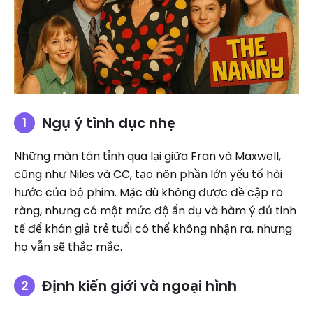
Ngụ ý tình dục nhẹ
Những màn tán tỉnh qua lại giữa Fran và Maxwell,
cũng như Niles và CC, tạo nên phần lớn yếu tố hài
hước của bộ phim. Mặc dù không được đề cập rõ
ràng, nhưng có một mức độ ẩn dụ và hàm ý đủ tinh
tế để khán giả trẻ tuổi có thể không nhận ra, nhưng
họ vẫn sẽ thắc mắc.
Định kiến ​​giới và ngoại hình