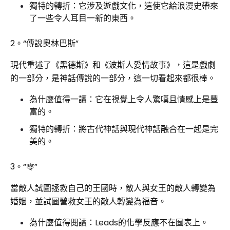
獨特的轉折：它涉及遊戲文化，這使它給浪漫史帶來
了一些令人耳目一新的東西。
2。“傳說奧林巴斯”
現代重述了《黑德斯》和《波斯人愛情故事》，這是戲劇
的一部分，是神話傳說的一部分，這一切看起來都很棒。
為什麼值得一讀：它在視覺上令人驚嘆且情感上是豐
富的。
獨特的轉折：將古代神話與現代神話融合在一起是完
美的。
3。“零”
當敵人試圖拯救自己的王國時，敵人與女王的敵人轉變為
婚姻，並試圖營救女王的敵人轉變為福音。
為什麼值得閱讀：Leads的化學反應不在圖表上。