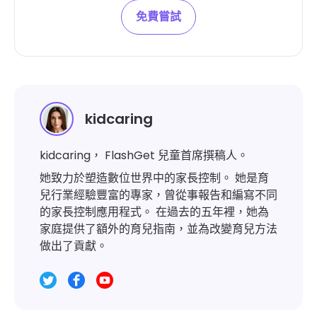
免費嘗試
kidcaring
kidcaring， FlashGet 兒童首席撰稿人。
她致力於塑造數位世界中的家長控制。 她是育
兒行業經驗豐富的專家，曾從事報告和編寫不同
的家長控制應用程式。 在過去的五年裡，她為
家庭提供了額外的育兒指南，並為改變育兒方法
做出了貢獻。