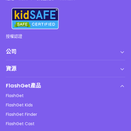
授權認證
公司
服務條款
資源
最終用戶許可協議
幫助中心
DMCA 政策
FlashGet產品
如何
隱私政策
FlashGet
部落格
FlashGet Kids
廣告政策
兒童在線安全
FlashGet Finder
不要出售我的資訊
下載
FlashGet Cast