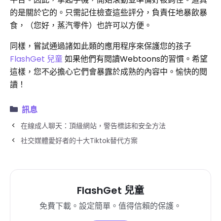
的是關於它的。只需記住檢查這些評分，負責任地暴飲暴
食，（您好，蒸汽零件）也許可以方便。
同樣，嘗試通過諸如此類的應用程序來保護您的孩子
FlashGet 兒童
如果他們有閱讀Webtoons的習慣。希望
這樣，您不必擔心它們會暴露於成熟的內容中。愉快的閱
讀！
訊息
在線成人聊天：頂級網站，警告標誌和安全方法
社交媒體愛好者的十大Tiktok替代方案
FlashGet 兒童
免費下載。設定簡單。值得信賴的保護。