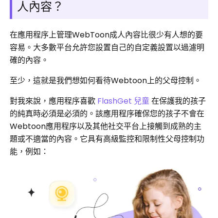
人內容？
在應用程序上管理WebToon成人內容比很少有人想的要
容易。大多數平台允許您設置自己的自定義設置以過濾明
確的內容。
至少，這就是我們想如何看待Webtoon上的父母控制。
對我來說，應用程序喜歡
FlashGet 兒童
在保護我的孩子
的純真時必須是必須的。該應用程序確保您的孩子不會在
Webtoon應用程序以及其他社交平台上接觸到成熟的主
題或不適當的內容。它具有高級監控和限制性父母控制功
能，例如：