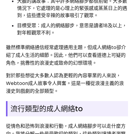
大膽的講故事：其中許多網絡腳步都很前衛。大多數
情況下，它處理的是心理上的緊張感或蒸蒸日上的遇
到，這些遭受辛辣的故事吸引了觀眾。
目標受眾：成人的網絡腳步，意思是讀者18及以上，
對年輕觀眾不利。
雖然標準網絡通信經常處理通用主題，但成人網絡to卻介
紹了成人生活的細節。因此，他們可以查看道德上可疑的
角色，挑釁性的浪漫史或致命的幻想環境。
對於那些想從大多數人認為更輕的內容畢業的人來說，
Webtoon成人故事令人興奮。這是一種從浪漫主義的浪
漫史到戲劇的全部類型。
流行類型的成人網絡to
從情色和恐怖到浪漫和行動，成人網絡腳步可以走什麼方
向。我將分解一些最受歡迎的類別，這些類別讓讀者瀏覽