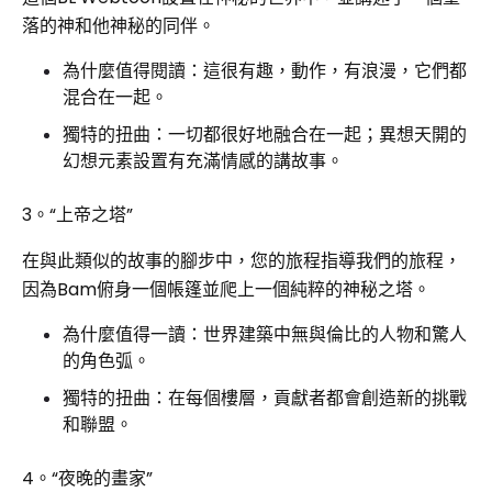
落的神和他神秘的同伴。
為什麼值得閱讀：這很有趣，動作，有浪漫，它們都
混合在一起。
獨特的扭曲：一切都很好地融合在一起；異想天開的
幻想元素設置有充滿情感的講故事。
3。“上帝之塔”
在與此類似的故事的腳步中，您的旅程指導我們的旅程，
因為Bam俯身一個帳篷並爬上一個純粹的神秘之塔。
為什麼值得一讀：世界建築中無與倫比的人物和驚人
的角色弧。
獨特的扭曲：在每個樓層，貢獻者都會創造新的挑戰
和聯盟。
4。“夜晚的畫家”