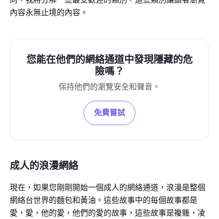
內容永無止境的內容。
您能在他們的網絡通道中發現隱藏的危
險嗎？
保持他們的瀏覽安全和聲音。
免費嘗試
成人的浪漫網絡
現在，如果您剛剛開始一個成人的網絡通道，浪漫是整個
網絡台世界的麵包和黃油。這些故事中的每個故事都是
愛，愛，他的愛，他們的愛的故事，這些故事是複雜，凌