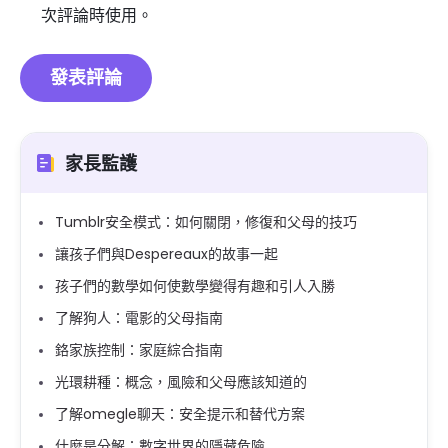
次評論時使用。
家長監護
Tumblr安全模式：如何關閉，修復和父母的技巧
讓孩子們與Despereaux的故事一起
孩子們的數學如何使數學變得有趣和引人入勝
了解狗人：電影的父母指南
鉻家族控制：家庭綜合指南
光環耕種：概念，風險和父母應該知道的
了解omegle聊天：安全提示和替代方案
什麼是分解：數字世界的隱藏危險