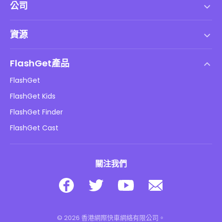
公司
服務條款
資源
最終用戶許可協議
幫助中心
DMCA 政策
FlashGet產品
如何
隱私政策
FlashGet
部落格
FlashGet Kids
廣告政策
兒童在線安全
FlashGet Finder
不要出售我的資訊
下載
FlashGet Cast
關注我們
© 2026 香港網際快車網絡有限公司。