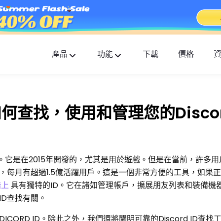
產品
功能
下載
價格
FlashGet Kids
貼心全面的家長控制應用。
：如何查找，使用和管理您的Discor
FlashGet Finder
您的手機防盜和安全是我們的責任。
平台。它是在2015年開發的，尤其是用於遊戲。但是在當前，許多
，每月有超過1.5億活躍用戶。這是一個非常方便的工具，如果
諧上
具有獨特的ID。它在諸如管理帳戶，擴展朋友列表和裝備機
 ID查找有關。
ORD ID。除此之外，我們還將闡明可靠的Discord ID查找