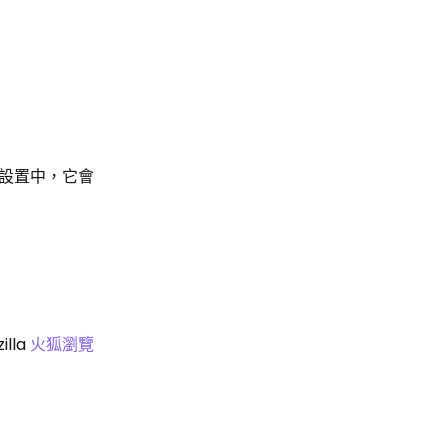
級設置中，它會
lla
火狐瀏覽