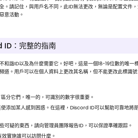
全。請記住，與用戶名不同，此ID無法更改，無論是配置文件
惡意活動。
d ID：完整的指南
和諧ID以及為什麼需要它。好吧，這是一個18-19位數的唯一
和頻道。用戶可以在個人資料上更改其名稱，但不能更改此標識號
了區分它們，唯一的，可識別的數字很重要。
添加某人感到困惑。在這裡，Discord ID可以幫助可靠地將
了一些可疑的東西，請向管理員團隊報告ID，可以保證準確跟踪。
來有效實施誰可以訪問什麼。