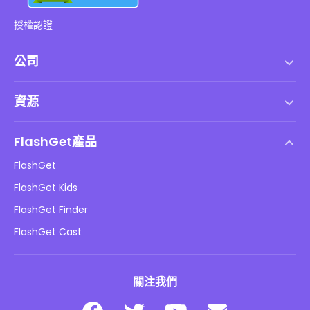
授權認證
公司
服務條款
資源
最終用戶許可協議
幫助中心
DMCA 政策
FlashGet產品
如何
隱私政策
FlashGet
部落格
FlashGet Kids
廣告政策
兒童在線安全
FlashGet Finder
不要出售我的資訊
下載
FlashGet Cast
關注我們