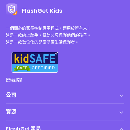
FlashGet Kids
一個關心的家長控制應用程式，適用於所有人！
這是一款線上助手，幫助父母保護他們的孩子。
這是一款數位化的兒童健康生活保護者。
授權認證
公司
服務條款
資源
最終用戶許可協議
幫助中心
DMCA 政策
FlashGet產品