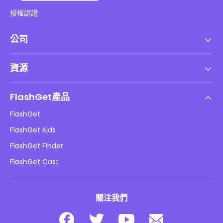
授權認證
公司
服務條款
資源
最終用戶許可協議
幫助中心
DMCA 政策
FlashGet產品
如何
隱私政策
FlashGet
部落格
FlashGet Kids
廣告政策
兒童在線安全
FlashGet Finder
不要出售我的資訊
下載
FlashGet Cast
關注我們