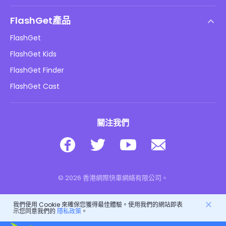
最終用戶許可協議
幫助中心
DMCA 政策
FlashGet產品
如何
隱私政策
FlashGet
部落格
FlashGet Kids
廣告政策
兒童在線安全
FlashGet Finder
不要出售我的資訊
下載
FlashGet Cast
關注我們
© 2026 香港網際快車網絡有限公司。
我們使用 Cookie 來確保您獲得最佳體驗。使用我們的網站即表
示您同意我們的
隱私政策
。