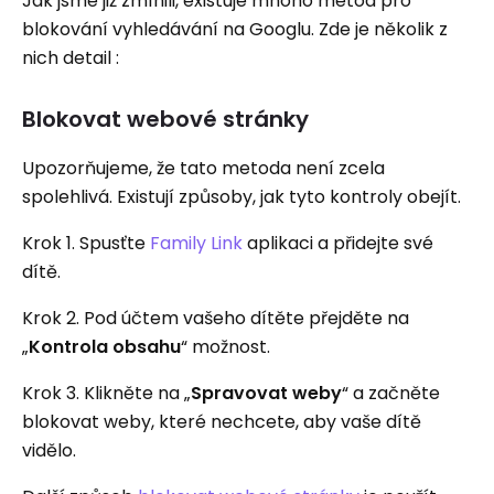
Jak jsme již zmínili, existuje mnoho metod pro
blokování vyhledávání na Googlu. Zde je několik z
nich detail :
Blokovat webové stránky
Upozorňujeme, že tato metoda není zcela
spolehlivá. Existují způsoby, jak tyto kontroly obejít.
Krok 1. Spusťte
Family Link
aplikaci a přidejte své
dítě.
Krok 2. Pod účtem vašeho dítěte přejděte na
„
Kontrola obsahu
“ možnost.
Krok 3. Klikněte na „
Spravovat weby
“ a začněte
blokovat weby, které nechcete, aby vaše dítě
vidělo.