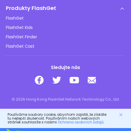
Centrum nápovědy
Zásady DMCA
Produkty FlashGet
Jak na to
Ochrana osobních údajů
FlashGet
Blog
FlashGet Kids
Reklamní zásady
Bezpečnost dětí online
FlashGet Finder
Neprodávejte mé informace
Stáhnout
FlashGet Cast
Sledujte nás
© 2026 Hong Kong FlashGet Network Technology Co., Ltd.
Používáme soubory cookie, abychom zajistili, že získáte
tu nejlepší zkušenost. Používáním našich webových
stránek souhlasíte s našimi
Ochrana osobních údajů
.