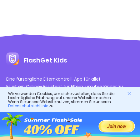
FlashGet Kids
Eine fürsorgliche Elternkontroll-App für alle!
Es ist ein Online-Assistent für Eltern, um ihre Kinder zu
Wir verwenden Cookies, um sicherzustellen, dass Sie die
schützen.
bestmögliche Erfahrung auf unserer Website machen.
Es ist ein digitaler Bodyguard für das gesunde Leben von
Wenn Sie unsere Website nutzen, stimmen Sie unseren
Datenschutzrichtlinie
zu.
Kindern.