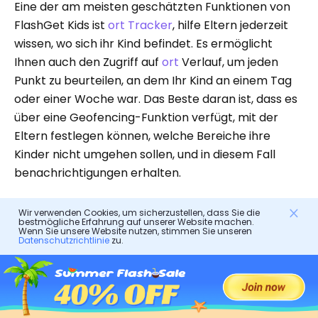
Eine der am meisten geschätzten Funktionen von
FlashGet Kids ist
ort Tracker
, hilfe Eltern jederzeit
wissen, wo sich ihr Kind befindet. Es ermöglicht
Ihnen auch den Zugriff auf
ort
Verlauf, um jeden
Punkt zu beurteilen, an dem Ihr Kind an einem Tag
oder einer Woche war. Das Beste daran ist, dass es
über eine Geofencing-Funktion verfügt, mit der
Eltern festlegen können, welche Bereiche ihre
Kinder nicht umgehen sollen, und in diesem Fall
benachrichtigungen erhalten.
Täglicher Nutzungsbericht
Wir verwenden Cookies, um sicherzustellen, dass Sie die
bestmögliche Erfahrung auf unserer Website machen.
Wenn Sie unsere Website nutzen, stimmen Sie unseren
Datenschutzrichtlinie
zu.
Das Erhalten täglicher oder wöchentlicher Berichte
zur Telefonnutzung von Kindern ist eine großartige
Funktion, insbesondere wenn Sie ein
vielbeschäftigter Elternteil sind. Auf diese Weise