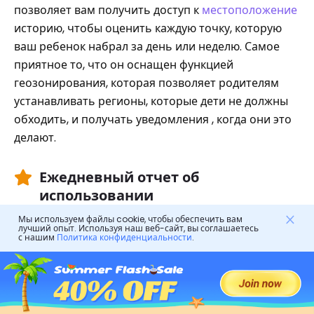
позволяет вам получить доступ к
местоположение
историю, чтобы оценить каждую точку, которую
ваш ребенок набрал за день или неделю. Самое
приятное то, что он оснащен функцией
геозонирования, которая позволяет родителям
устанавливать регионы, которые дети не должны
обходить, и получать уведомления , когда они это
делают.
Ежедневный отчет об
использовании
Мы используем файлы cookie, чтобы обеспечить вам
Получение ежедневных или еженедельных
лучший опыт. Используя наш веб-сайт, вы соглашаетесь
с нашим
Политика конфиденциальности
.
отчетов об использовании телефона ребенком —
отличная функция, особенно если вы занятый
родитель. Это позволяет вам следить за
прогрессом вашего ребенка онлайн , проверяя,