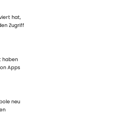
iert hat,
den Zugriff
rt haben
von Apps
mbole neu
den