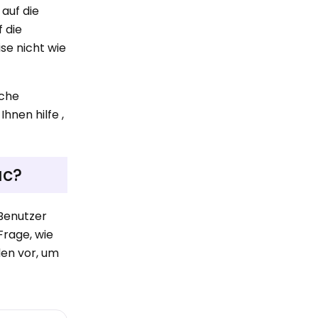
auf die
 die
se nicht wie
sche
hnen hilfe ,
ac?
Benutzer
Frage, wie
den vor, um