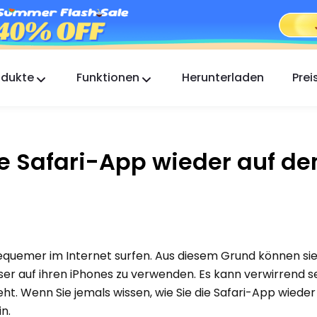
odukte
Funktionen
Herunterladen
Prei
FlashGet Kids
Eine fürsorgliche App zur elterlichen Kontrolle für
alle.
ie Safari-App wieder auf d
FlashGet Finder
Die Diebstahlsicherung Ihres Handys, unsere
Verantwortung.
equemer im Internet surfen. Aus diesem Grund können si
er auf ihren iPhones zu verwenden. Es kann verwirrend s
ht. Wenn Sie jemals wissen, wie Sie die Safari-App wieder
n.