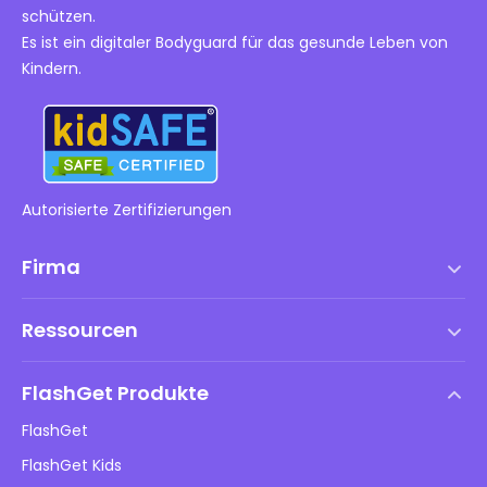
schützen.
Es ist ein digitaler Bodyguard für das gesunde Leben von
Kindern.
Autorisierte Zertifizierungen
Firma
Nutzungsbedingungen
Ressourcen
Endbenutzer-Lizenzvertrag
Hilfezentrum
DMCA-Richtlinie
FlashGet Produkte
Wie man
Datenschutzrichtlinie
FlashGet
Blog
FlashGet Kids
Werberichtlinien