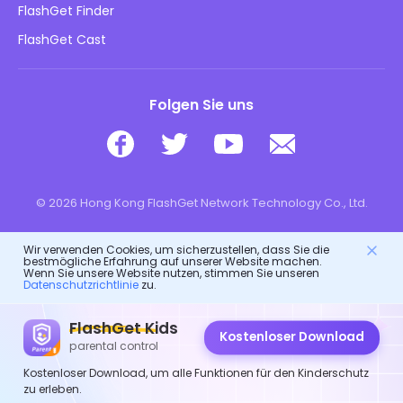
Online-Sicherheit für Kinder
FlashGet Finder
Verkaufen Sie nicht meine Informationen
Herunterladen
FlashGet Cast
Folgen Sie uns
© 2026 Hong Kong FlashGet Network Technology Co., Ltd.
Wir verwenden Cookies, um sicherzustellen, dass Sie die
bestmögliche Erfahrung auf unserer Website machen.
Wenn Sie unsere Website nutzen, stimmen Sie unseren
Datenschutzrichtlinie
zu.
FlashGet Kids
Kostenloser Download
parental control
Kostenloser Download, um alle Funktionen für den Kinderschutz
zu erleben.