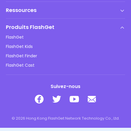
Conditions d'utilisation
Ressources
Contrat de Licence Utilisateur Final
Centre d'aide
Politique DMCA
Produits FlashGet
Comment faire
Politique de confidentialité
FlashGet
Blog
FlashGet Kids
Politiques publicitaires
Sécurité des enfants en ligne
FlashGet Finder
Ne vendez pas mes informations
Télécharger
FlashGet Cast
Suivez-nous
© 2026 Hong Kong FlashGet Network Technology Co., Ltd.