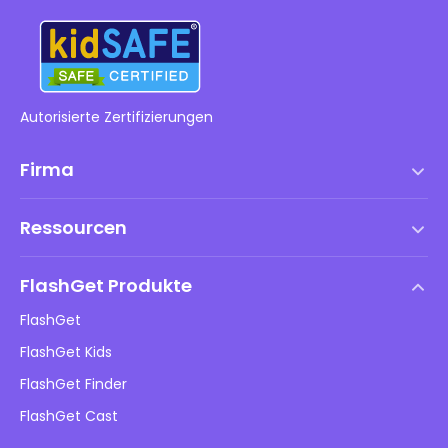
Autorisierte Zertifizierungen
Firma
Nutzungsbedingungen
Ressourcen
Endbenutzer-Lizenzvertrag
Hilfezentrum
DMCA-Richtlinie
FlashGet Produkte
Wie man
Datenschutzrichtlinie
FlashGet
Blog
FlashGet Kids
Werberichtlinien
Online-Sicherheit für Kinder
FlashGet Finder
Verkaufen Sie nicht meine Informationen
Herunterladen
FlashGet Cast