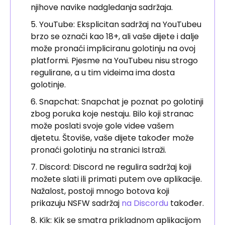
njihove navike nadgledanja sadržaja.
YouTube: Eksplicitan sadržaj na YouTubeu
brzo se označi kao 18+, ali vaše dijete i dalje
može pronaći impliciranu golotinju na ovoj
platformi. Pjesme na YouTubeu nisu strogo
regulirane, a u tim videima ima dosta
golotinje.
Snapchat: Snapchat je poznat po golotinji
zbog poruka koje nestaju. Bilo koji stranac
može poslati svoje gole videe vašem
djetetu. Štoviše, vaše dijete također može
pronaći golotinju na stranici Istraži.
Discord: Discord ne regulira sadržaj koji
možete slati ili primati putem ove aplikacije.
Nažalost, postoji mnogo botova koji
prikazuju NSFW sadržaj
na Discordu
također.
Kik: Kik se smatra prikladnom aplikacijom