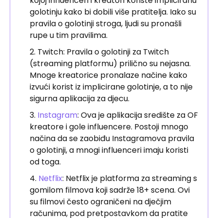
kojoj influenceri i kreatori koriste impliciranu
golotinju kako bi dobili više pratitelja. Iako su
pravila o golotinji stroga, ljudi su pronašli
rupe u tim pravilima.
Twitch: Pravila o golotinji za Twitch
(streaming platformu) prilično su nejasna.
Mnoge kreatorice pronalaze načine kako
izvući korist iz implicirane golotinje, a to nije
sigurna aplikacija za djecu.
Instagram
: Ova je aplikacija središte za OF
kreatore i gole influencere. Postoji mnogo
načina da se zaobiđu Instagramova pravila
o golotinji, a mnogi influenceri imaju koristi
od toga.
Netflix
: Netflix je platforma za streaming s
gomilom filmova koji sadrže 18+ scena. Ovi
su filmovi često ograničeni na dječjim
računima, pod pretpostavkom da pratite