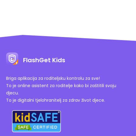
FlashGet Kids
Briga aplikacija za roditeljsku kontrolu za sve!
To je online asistent za roditelje kako bi zaštitili svoju
djecu.
To je digitalni tjelohranitelj za zdrav život djece.