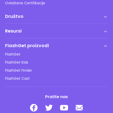
Ovlaštene Certifikacije
Društvo
Uvjeti korištenja
Resursi
Ugovor o licenci za krajnjeg korisnika
Centar za pomoć
DMCA politika
FlashGet proizvodi
Kako
Pravila o privatnosti
FlashGet
Blog
FlashGet Kids
Pravila oglašavanja
Sigurnost djece online
FlashGet Finder
Ne prodajte moje informacije
Preuzimanje
FlashGet Cast
Pratite nas