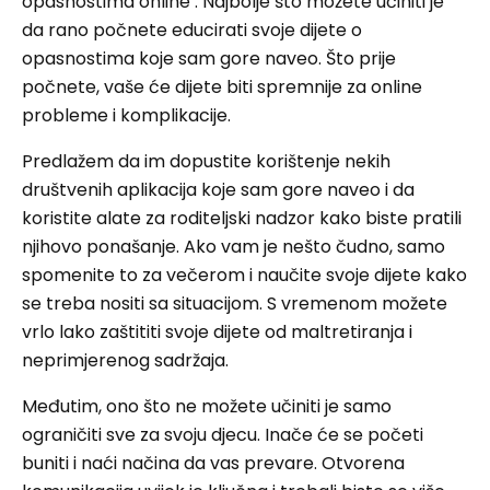
opasnostima online . Najbolje što možete učiniti je
da rano počnete educirati svoje dijete o
opasnostima koje sam gore naveo. Što prije
počnete, vaše će dijete biti spremnije za online
probleme i komplikacije.
Predlažem da im dopustite korištenje nekih
društvenih aplikacija koje sam gore naveo i da
koristite alate za roditeljski nadzor kako biste pratili
njihovo ponašanje. Ako vam je nešto čudno, samo
spomenite to za večerom i naučite svoje dijete kako
se treba nositi sa situacijom. S vremenom možete
vrlo lako zaštititi svoje dijete od maltretiranja i
neprimjerenog sadržaja.
Međutim, ono što ne možete učiniti je samo
ograničiti sve za svoju djecu. Inače će se početi
buniti i naći načina da vas prevare. Otvorena