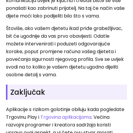
komunikacija uvijek je ključna i trebali biste se više
ponašati kao zabrinuti prijatelj. Na taj će način vaše
dijete moći lako podijeliti bilo što s vama.
Štoviše, ako vašem djetetu ikad priđe grabežljivac,
bit će ugodnije da vas prvo obavijesti. Odatle
možete intervenirati i poduzeti odgovarajuće
korake, poput promjene računa vašeg djeteta i
povećanja sigurnosti njegovog profila. Sve se uvijek
svodi na to koliko je vašem djetetu ugodno dijeliti
osobne detalj s vama.
Zaključak
Aplikacije s rizikom golotinje obiluju kada pogledate
Trgovinu Play i
Trgovina aplikacijama
. Većina
razvojni programer i kreatora sadržaja koristi
upravo ovaj aspekt, a vi ćete ovu stvar morati