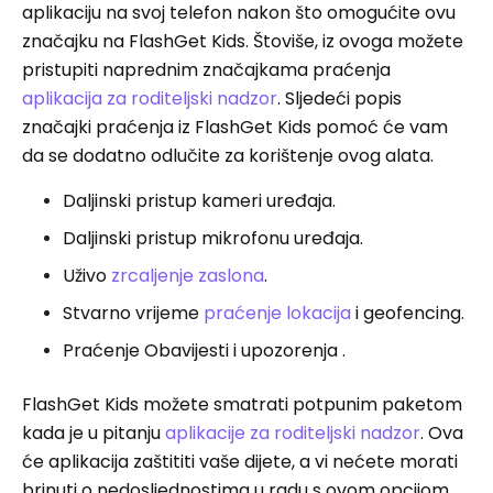
aplikaciju na svoj telefon nakon što omogućite ovu
značajku na FlashGet Kids. Štoviše, iz ovoga možete
pristupiti naprednim značajkama praćenja
aplikacija za roditeljski nadzor
. Sljedeći popis
značajki praćenja iz FlashGet Kids pomoć će vam
da se dodatno odlučite za korištenje ovog alata.
Daljinski pristup kameri uređaja.
Daljinski pristup mikrofonu uređaja.
Uživo
zrcaljenje zaslona
.
Stvarno vrijeme
praćenje lokacija
i geofencing.
Praćenje Obavijesti i upozorenja .
FlashGet Kids možete smatrati potpunim paketom
kada je u pitanju
aplikacije za roditeljski nadzor
. Ova
će aplikacija zaštititi vaše dijete, a vi nećete morati
brinuti o nedosljednostima u radu s ovom opcijom.