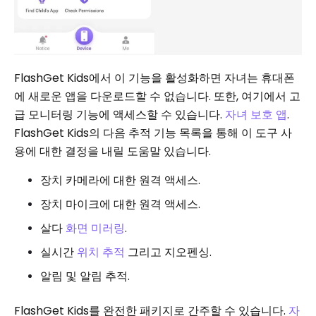
FlashGet Kids에서 이 기능을 활성화하면 자녀는 휴대폰
에 새로운 앱을 다운로드할 수 없습니다. 또한, 여기에서 고
급 모니터링 기능에 액세스할 수 있습니다.
자녀 보호 앱
.
FlashGet Kids의 다음 추적 기능 목록을 통해 이 도구 사
용에 대한 결정을 내릴 도움말 있습니다.
장치 카메라에 대한 원격 액세스.
장치 마이크에 대한 원격 액세스.
살다
화면 미러링
.
실시간
위치 추적
그리고 지오펜싱.
알림 및 알림 추적.
FlashGet Kids를 완전한 패키지로 간주할 수 있습니다.
자