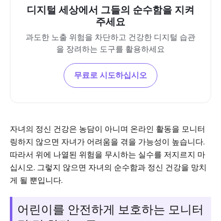
디지털 세상에서 그들의 순수함을 지켜
주세요
과도한 노출 위험을 차단하고 건강한 디지털 습관
을 장려하는 도구를 활용하세요
무료로 시도하십시오
자녀의 정신 건강은 농담이 아니며 온라인 활동을 모니터
링하지 않으면 자녀가 어려움을 겪을 가능성이 높습니다.
따라서 위에 나열된 위험을 무시하는 실수를 저지르지 마
십시오. 그렇지 않으면 자녀의 순수함과 정신 건강을 망치
게 될 뿐입니다.
어린이를 안전하게 보호하는 모니터