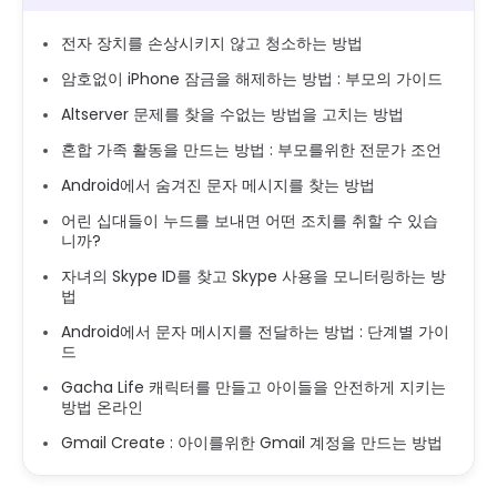
전자 장치를 손상시키지 않고 청소하는 방법
암호없이 iPhone 잠금을 해제하는 방법 : 부모의 가이드
Altserver 문제를 찾을 수없는 방법을 고치는 방법
혼합 가족 활동을 만드는 방법 : 부모를위한 전문가 조언
Android에서 숨겨진 문자 메시지를 찾는 방법
어린 십대들이 누드를 보내면 어떤 조치를 취할 수 있습
니까?
자녀의 Skype ID를 찾고 Skype 사용을 모니터링하는 방
법
Android에서 문자 메시지를 전달하는 방법 : 단계별 가이
드
Gacha Life 캐릭터를 만들고 아이들을 안전하게 지키는
방법 온라인
Gmail Create : 아이를위한 Gmail 계정을 만드는 방법