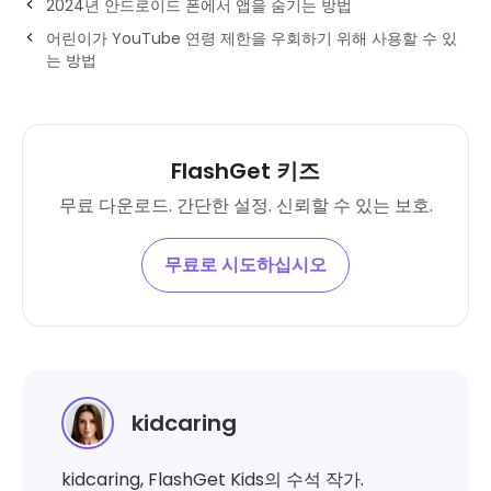
2024년 안드로이드 폰에서 앱을 숨기는 방법
어린이가 YouTube 연령 제한을 우회하기 위해 사용할 수 있
는 방법
FlashGet 키즈
무료 다운로드. 간단한 설정. 신뢰할 수 있는 보호.
무료로 시도하십시오
kidcaring
kidcaring, FlashGet Kids의 수석 작가.