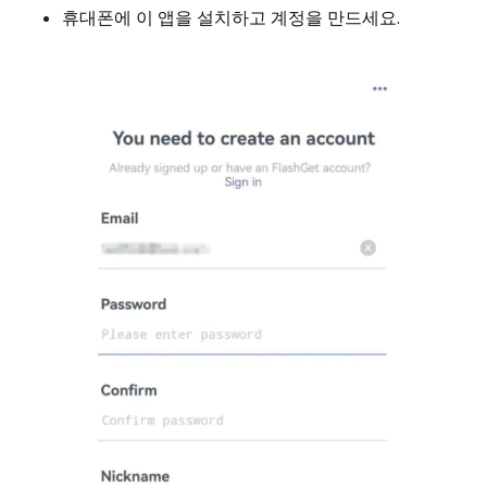
휴대폰에 이 앱을 설치하고 계정을 만드세요.