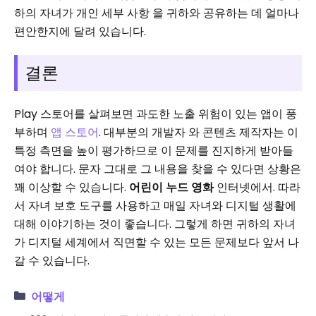
하의 자녀가 개인 세부 사항 을 귀하와 공유하는 데 얼마나
편안한지에 달려 있습니다.
결론
Play 스토어를 살펴보면 과도한 노출 위험이 있는 앱이 풍
부하며
앱 스토어
. 대부분의 개발자 와 콘텐츠 제작자는 이
특정 측면을 높이 평가하므로 이 문제를 진지하게 받아들
여야 합니다. 문자 그대로 그 내용을 찾을 수 있다면 상황은
꽤 이상할 수 있습니다.
어린이 누드 영화
인터넷에서. 따라
서 자녀 보호 도구를 사용하고 매일 자녀와 디지털 생활에
대해 이야기하는 것이 좋습니다. 그렇게 하면 귀하의 자녀
가 디지털 세계에서 직면할 수 있는 모든 문제보다 앞서 나
갈 수 있습니다.
어떻게