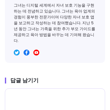
그녀는 디지털 세계에서 자녀 보호 기능을 구현
하는 데 전념하고 있습니다. 그녀는 육아 업계의
경험이 풍부한 전문가이며 다양한 자녀 보호 앱
을 보고하고 작성하는 데 참여했습니다. 지난 5
년 동안 그녀는 가족을 위한 추가 부모 가이드를
제공하고 육아 방법을 바꾸는 데 기여해 왔습니
다.
답글 남기기