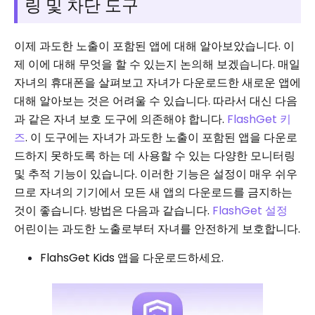
링 및 차단 도구
이제 과도한 노출이 포함된 앱에 대해 알아보았습니다. 이
제 이에 대해 무엇을 할 수 있는지 논의해 보겠습니다. 매일
자녀의 휴대폰을 살펴보고 자녀가 다운로드한 새로운 앱에
대해 알아보는 것은 어려울 수 있습니다. 따라서 대신 다음
과 같은 자녀 보호 도구에 의존해야 합니다.
FlashGet 키
즈
. 이 도구에는 자녀가 과도한 노출이 포함된 앱을 다운로
드하지 못하도록 하는 데 사용할 수 있는 다양한 모니터링
및 추적 기능이 있습니다. 이러한 기능은 설정이 매우 쉬우
므로 자녀의 기기에서 모든 새 앱의 다운로드를 금지하는
것이 좋습니다. 방법은 다음과 같습니다.
FlashGet 설정
어린이는 과도한 노출로부터 자녀를 안전하게 보호합니다.
FlahsGet Kids 앱을 다운로드하세요.