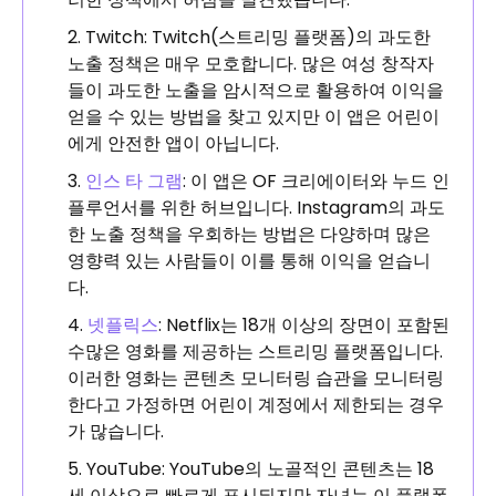
Twitch: Twitch(스트리밍 플랫폼)의 과도한
노출 정책은 매우 모호합니다. 많은 여성 창작자
들이 과도한 노출을 암시적으로 활용하여 이익을
얻을 수 있는 방법을 찾고 있지만 이 앱은 어린이
에게 안전한 앱이 아닙니다.
인스 타 그램
: 이 앱은 OF 크리에이터와 누드 인
플루언서를 위한 허브입니다. Instagram의 과도
한 노출 정책을 우회하는 방법은 다양하며 많은
영향력 있는 사람들이 이를 통해 이익을 얻습니
다.
넷플릭스
: Netflix는 18개 이상의 장면이 포함된
수많은 영화를 제공하는 스트리밍 플랫폼입니다.
이러한 영화는 콘텐츠 모니터링 습관을 모니터링
한다고 가정하면 어린이 계정에서 제한되는 경우
가 많습니다.
YouTube: YouTube의 노골적인 콘텐츠는 18
세 이상으로 빠르게 표시되지만 자녀는 이 플랫폼