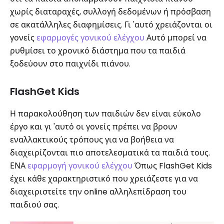
χωρίς διαταραχές, συλλογή δεδομένων ή πρόσβαση
σε ακατάλληλες διαφημίσεις. Γι 'αυτό χρειάζονται οι
γονείς
εφαρμογές γονικού ελέγχου
Αυτό μπορεί να
ρυθμίσει το χρονικό διάστημα που τα παιδιά
ξοδεύουν στο παιχνίδι πιάνου.
FlashGet Kids
Η παρακολούθηση των παιδιών δεν είναι εύκολο
έργο και γι 'αυτό οι γονείς πρέπει να βρουν
εναλλακτικούς τρόπους για να βοήθεια να
διαχειρίζονται πιο αποτελεσματικά τα παιδιά τους.
ΕΝΑ
εφαρμογή γονικού ελέγχου
Όπως FlashGet Kids
έχει κάθε χαρακτηριστικό που χρειάζεστε για να
διαχειριστείτε την online αλληλεπίδραση του
παιδιού σας.