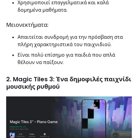
Χρησιμοποιεί επαγγελματικά και καλά
δομημένα μαθήματα.
Μειονεκτήματα:
Απαιτείται συνδρομή για την πρόσβαση στα
πλήρη χαρακτηριστικά του παιχνιδιού.
Είναι πολύ επίσημο για παιδιά που απλά
θέλουν να παίξουν.
2. Magic Tiles 3: Ένα δημοφιλές παιχνίδι
μουσικής ρυθμού