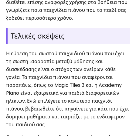
διαθέτει επίσης αναφορές χρήσης στο βοήθεια που
γνωρίζετε ποια παιχνίδια πιάνου που το παιδί σας
ξοδεύει περισσότερο χρόνο.
Τελικές σκέψεις
Η εύρεση του σωστού παιχνιδιού πιάνου που έχει
τη σωστή ισορροπία μεταξύ μάθησης και
διασκέδασης είναι ο στόχος των ονείρων κάθε
γονέα. Τα παιχνίδια πιάνου που αναφέρονται
παραπάνω, όπως το Magic Tiles 3 και η Academy
Piano είναι εξαιρετικά για παιδιά διαφορετικών
ηλικιών. Ενώ επιλέγετε το καλύτερο παιχνίδι
πιάνου, βεβαιωθείτε ότι πηγαίνετε για κάτι που έχει
δομήσει μαθήματα και ταιριάζει με το ενδιαφέρον
του παιδιού σας.