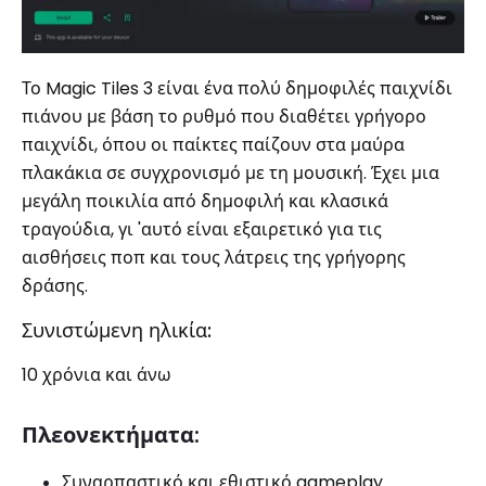
Το Magic Tiles 3 είναι ένα πολύ δημοφιλές παιχνίδι
πιάνου με βάση το ρυθμό που διαθέτει γρήγορο
παιχνίδι, όπου οι παίκτες παίζουν στα μαύρα
πλακάκια σε συγχρονισμό με τη μουσική. Έχει μια
μεγάλη ποικιλία από δημοφιλή και κλασικά
τραγούδια, γι 'αυτό είναι εξαιρετικό για τις
αισθήσεις ποπ και τους λάτρεις της γρήγορης
δράσης.
Συνιστώμενη ηλικία:
10 χρόνια και άνω
Πλεονεκτήματα:
Συναρπαστικό και εθιστικό gameplay