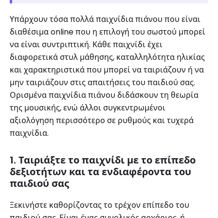
Υπάρχουν τόσα πολλά παιχνίδια πιάνου που είναι
διαθέσιμα online που η επιλογή του σωστού μπορεί
να είναι συντριπτική. Κάθε παιχνίδι έχει
διαφορετικά στυλ μάθησης, καταλληλότητα ηλικίας
και χαρακτηριστικά που μπορεί να ταιριάζουν ή να
μην ταιριάζουν στις απαιτήσεις του παιδιού σας.
Ορισμένα παιχνίδια πιάνου διδάσκουν τη θεωρία
της μουσικής, ενώ άλλοι συγκεντρωμένοι
αξιολόγηση περισσότερο σε ρυθμούς και τυχερά
παιχνίδια.
1. Ταιριάξτε το παιχνίδι με το επίπεδο
δεξιοτήτων και τα ενδιαφέροντα του
παιδιού σας
Ξεκινήστε καθορίζοντας το τρέχον επίπεδο του
παιδιού σας. Είναι ένας συνολικός αρχάριος, ή