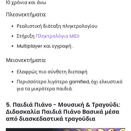
10 χρόνια και άνω
Πλεονεκτήματα:
Ρεαλιστική διάταξη πληκτρολογίου
Στήριξη
Πληκτρολόγια MIDI
Multiplayer και εγγραφή .
Μειονεκτήματα:
Ελαφρώς πιο σύνθετη διεπαφή
Περισσότερο λιγότερο gamified, όχι ελκυστικό
για τα μικρότερα παιδιά.
5. Παιδιά Πιάνο - Μουσική & Τραγούδι:
Διδασκαλία Παιδιά Πιάνο Βασικά μέσα
από διασκεδαστικά τραγούδια