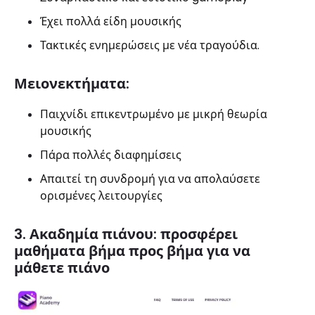
Έχει πολλά είδη μουσικής
Τακτικές ενημερώσεις με νέα τραγούδια.
Μειονεκτήματα:
Παιχνίδι επικεντρωμένο με μικρή θεωρία
μουσικής
Πάρα πολλές διαφημίσεις
Απαιτεί τη συνδρομή για να απολαύσετε
ορισμένες λειτουργίες
3. Ακαδημία πιάνου: προσφέρει
μαθήματα βήμα προς βήμα για να
μάθετε πιάνο