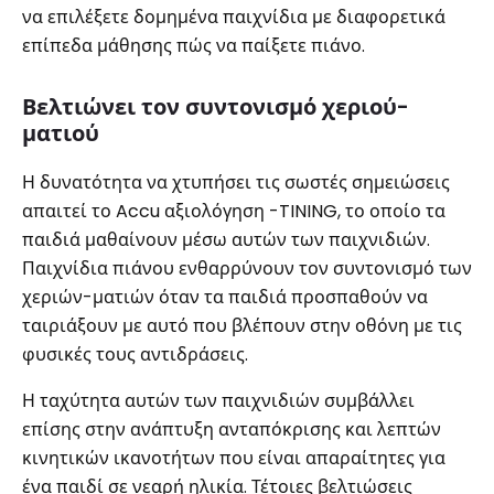
να επιλέξετε δομημένα παιχνίδια με διαφορετικά
επίπεδα μάθησης πώς να παίξετε πιάνο.
Βελτιώνει τον συντονισμό χεριού-
ματιού
Η δυνατότητα να χτυπήσει τις σωστές σημειώσεις
απαιτεί το Accu αξιολόγηση -TINING, το οποίο τα
παιδιά μαθαίνουν μέσω αυτών των παιχνιδιών.
Παιχνίδια πιάνου ενθαρρύνουν τον συντονισμό των
χεριών-ματιών όταν τα παιδιά προσπαθούν να
ταιριάξουν με αυτό που βλέπουν στην οθόνη με τις
φυσικές τους αντιδράσεις.
Η ταχύτητα αυτών των παιχνιδιών συμβάλλει
επίσης στην ανάπτυξη ανταπόκρισης και λεπτών
κινητικών ικανοτήτων που είναι απαραίτητες για
ένα παιδί σε νεαρή ηλικία. Τέτοιες βελτιώσεις