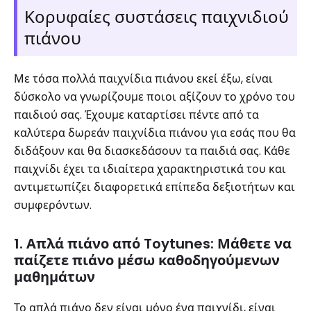
Κορυφαίες συστάσεις παιχνιδιού
πιάνου
Με τόσα πολλά παιχνίδια πιάνου εκεί έξω, είναι
δύσκολο να γνωρίζουμε ποιοι αξίζουν το χρόνο του
παιδιού σας. Έχουμε καταρτίσει πέντε από τα
καλύτερα δωρεάν παιχνίδια πιάνου για εσάς που θα
διδάξουν και θα διασκεδάσουν τα παιδιά σας. Κάθε
παιχνίδι έχει τα ιδιαίτερα χαρακτηριστικά του και
αντιμετωπίζει διαφορετικά επίπεδα δεξιοτήτων και
συμφερόντων.
1. Απλά πιάνο από Toytunes: Μάθετε να
παίζετε πιάνο μέσω καθοδηγούμενων
μαθημάτων
Το απλά πιάνο δεν είναι μόνο ένα παιχνίδι, είναι