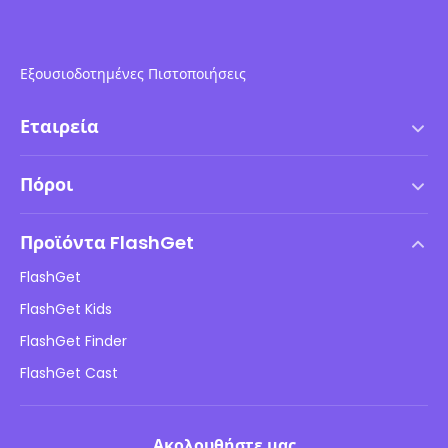
Εξουσιοδοτημένες Πιστοποιήσεις
Εταιρεία
Όροι χρήσης
Πόροι
Συμφωνία Άδειας Χρήσης Τελικού Χρήστη
Κέντρο Βοήθειας
Πολιτική DMCA
Προϊόντα FlashGet
Πώς να
Πολιτική απορρήτου
FlashGet
Ιστολόγιο
FlashGet Kids
Πολιτικές διαφήμισης
Ασφάλεια παιδιών σε σύνδεση
FlashGet Finder
Μην πουλάτε τις πληροφορίες μου
Λήψη
FlashGet Cast
Ακολουθήστε μας