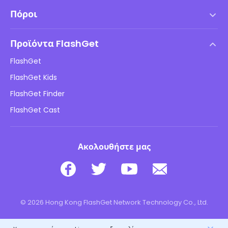
Όροι χρήσης
Πόροι
Συμφωνία Άδειας Χρήσης Τελικού Χρήστη
Κέντρο Βοήθειας
Πολιτική DMCA
Προϊόντα FlashGet
Πώς να
Πολιτική απορρήτου
FlashGet
Ιστολόγιο
FlashGet Kids
Πολιτικές διαφήμισης
Ασφάλεια παιδιών σε σύνδεση
FlashGet Finder
Μην πουλάτε τις πληροφορίες μου
Λήψη
FlashGet Cast
Ακολουθήστε μας
© 2026 Hong Kong FlashGet Network Technology Co., Ltd.