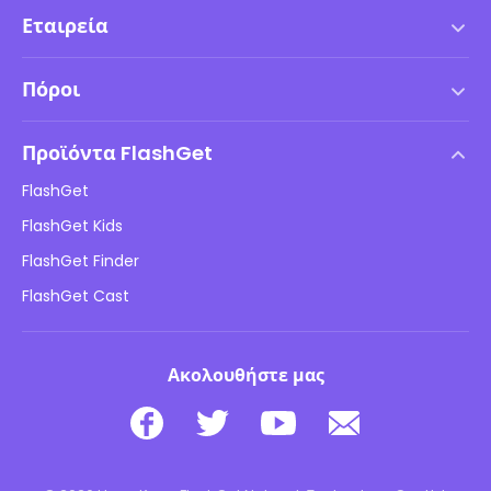
Εταιρεία
Όροι χρήσης
Πόροι
Συμφωνία Άδειας Χρήσης Τελικού Χρήστη
Κέντρο Βοήθειας
Πολιτική DMCA
Προϊόντα FlashGet
Πώς να
Πολιτική απορρήτου
FlashGet
Ιστολόγιο
FlashGet Kids
Πολιτικές διαφήμισης
Ασφάλεια παιδιών σε σύνδεση
FlashGet Finder
Μην πουλάτε τις πληροφορίες μου
Λήψη
FlashGet Cast
Ακολουθήστε μας