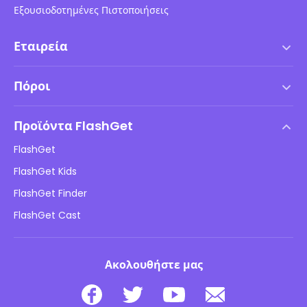
Εξουσιοδοτημένες Πιστοποιήσεις
Εταιρεία
Όροι χρήσης
Πόροι
Συμφωνία Άδειας Χρήσης Τελικού Χρήστη
Κέντρο Βοήθειας
Πολιτική DMCA
Προϊόντα FlashGet
Πώς να
Πολιτική απορρήτου
FlashGet
Ιστολόγιο
FlashGet Kids
Πολιτικές διαφήμισης
Ασφάλεια παιδιών σε σύνδεση
FlashGet Finder
Μην πουλάτε τις πληροφορίες μου
Λήψη
FlashGet Cast
Ακολουθήστε μας