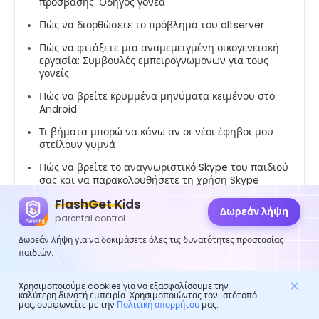
πρόσβασης: Οδηγός γονέα
Πώς να διορθώσετε το πρόβλημα του altserver
Πώς να φτιάξετε μια αναμεμειγμένη οικογενειακή
εργασία: Συμβουλές εμπειρογνωμόνων για τους
γονείς
Πώς να βρείτε κρυμμένα μηνύματα κειμένου στο
Android
Τι βήματα μπορώ να κάνω αν οι νέοι έφηβοι μου
στείλουν γυμνά
Πώς να βρείτε το αναγνωριστικό Skype του παιδιού
σας και να παρακολουθήσετε τη χρήση Skype
FlashGet Kids
Πώς να προωθήσετε μηνύματα κειμένου στο
Δωρεάν λήψη
Android: Οδηγός βήμα προς βήμα
parental control
Πώς να δημιουργήσετε χαρακτήρες Life Gacha και
Δωρεάν λήψη για να δοκιμάσετε όλες τις δυνατότητες προστασίας
να διατηρήσετε τα παιδιά ασφαλή online
παιδιών.
Gmail Create: Πώς να φτιάξετε έναν λογαριασμό
Gmail για το παιδί σας
Χρησιμοποιούμε cookies για να εξασφαλίσουμε την
καλύτερη δυνατή εμπειρία. Χρησιμοποιώντας τον ιστότοπό
μας, συμφωνείτε με την
Πολιτική απορρήτου
μας.