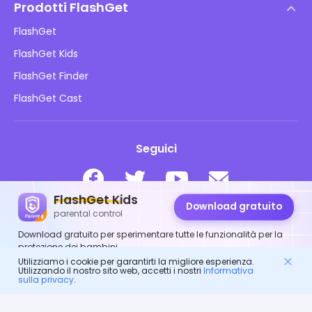
Politica DMCA
Prodotti FlashGet
Come fare
Informativa sulla privacy
FlashGet
Blog
FlashGet Kids
Politiche pubblicitarie
Sicurezza online dei bambini
FlashGet Finder
Non vendere le mie informazioni
Scarica
FlashGet Cast
Seguici
FlashGet Kids
Download gratuito
parental control
© 2026 Hong Kong FlashGet Network Technology Co., Ltd.
Download gratuito per sperimentare tutte le funzionalità per la
protezione dei bambini.
Utilizziamo i cookie per garantirti la migliore esperienza.
Utilizzando il nostro sito web, accetti i nostri
Informativa
sulla privacy
.