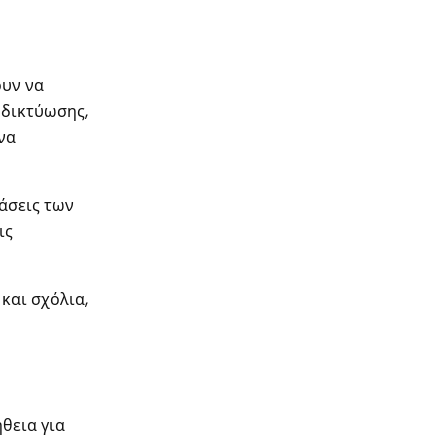
ουν να
 δικτύωσης,
να
άσεις των
ις
και σχόλια,
θεια για