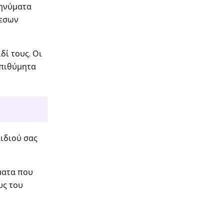
μηνύματα
μεσων
ί τους. Οι
επιθύμητα
ιδιού σας
ματα που
υς του