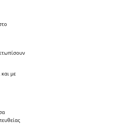
στο
μετωπίσουν
 και με
σα
απευθείας