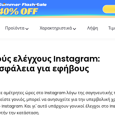
Προϊόντα
Χαρακτηριστικά
Λήψη
Τιμ
FlashGet Kids
Μια φροντίδα εφαρμογή γονικού ελέγχου για
όλους.
ούς ελέγχους Instagram:
FlashGet Finder
ασφάλεια για εφήβους
Η αντικλεπτική ασφάλεια του τηλεφώνου σας,
δική μας ευθύνη.
τε αμέτρητες ώρες στο Instagram λόγω της σαγηνευτικής
είστε γονιός, μπορεί να ανησυχείτε για την υπερβολική χ
Instagram. Και γι' αυτό υπάρχουν γονικοί έλεγχοι στο In
υτήν την κατάσταση.