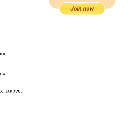
ους
την
ς, εικόνες