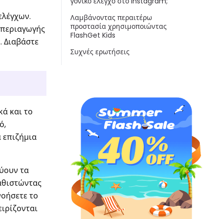
γονικό έλεγχο στο Instagram;
ελέγχων.
Λαμβάνοντας περαιτέρω
προστασία χρησιμοποιώντας
ς περιαγωγής
FlashGet Kids
. Διαβάστε
Συχνές ερωτήσεις
ικά και το
ό,
ά επιζήμια
εύουν τα
καθιστώντας
νοήσετε το
ειρίζονται