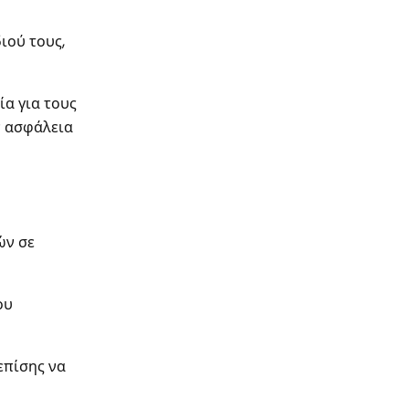
ιού τους,
ία για τους
ν ασφάλεια
ών σε
ου
επίσης να