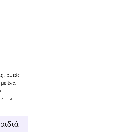
 , αυτές
 με ένα
 .
ν την
παιδιά