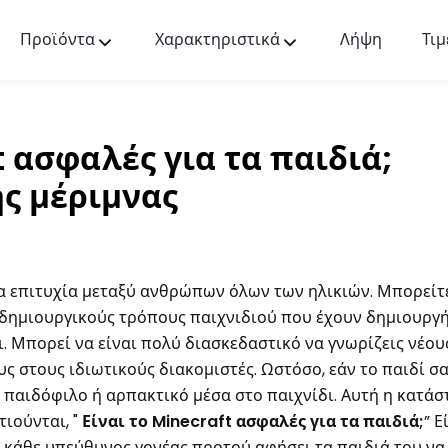
Προϊόντα
Χαρακτηριστικά
Λήψη
Τιμ
FlashGet Kids
Μια φροντίδα εφαρμογή γονικού ελέγχου για
όλους.
t ασφαλές για τα παιδιά;
FlashGet Finder
ς μέριμνας
Η αντικλεπτική ασφάλεια του τηλεφώνου σας,
δική μας ευθύνη.
ια επιτυχία μεταξύ ανθρώπων όλων των ηλικιών. Μπορείτε
ι δημιουργικούς τρόπους παιχνιδιού που έχουν δημιουργή
. Μπορεί να είναι πολύ διασκεδαστικό να γνωρίζεις νέου
ς στους ιδιωτικούς διακομιστές. Ωστόσο, εάν το παιδί σα
ό παιδόφιλο ή αρπακτικό μέσα στο παιχνίδι. Αυτή η κατά
τιούνται, "
Είναι το Minecraft ασφαλές για τα παιδιά;
” Ε
 κάθε υπεύθυνος γονέας προτού αφήσει τα παιδιά του να