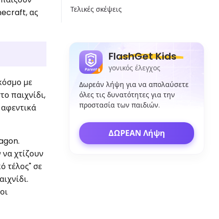
Τελικές σκέψεις
ecraft, ας
FlashGet Kids
γονικός έλεγχος
κόσμο με
Δωρεάν λήψη για να απολαύσετε
το παιχνίδι,
όλες τις δυνατότητες για την
προστασία των παιδιών.
ά αφεντικά
ΔΩΡΕΑΝ Λήψη
agon.
 να χτίζουν
ό τέλος" σε
αιχνίδι.
 οι