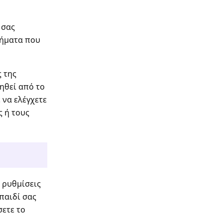
 σας
τήματα που
ς της
τηθεί από το
 να ελέγχετε
ς ή τους
ε ρυθμίσεις
παιδί σας
σετε το