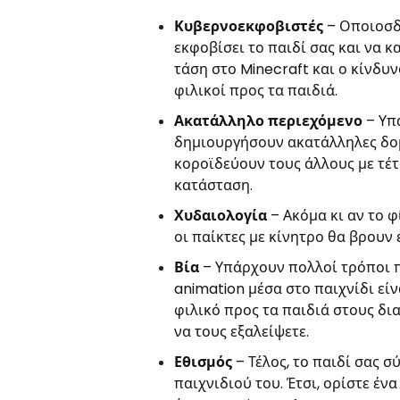
Κυβερνοεκφοβιστές
– Οποιοσδ
εκφοβίσει το παιδί σας και να κ
τάση στο Minecraft και ο κίνδυ
φιλικοί προς τα παιδιά.
Ακατάλληλο περιεχόμενο
– Υπ
δημιουργήσουν ακατάλληλες δομέ
κοροϊδεύουν τους άλλους με τέτ
κατάσταση.
Χυδαιολογία
– Ακόμα κι αν το φ
οι παίκτες με κίνητρο θα βρου
Βία
– Υπάρχουν πολλοί τρόποι π
animation μέσα στο παιχνίδι εί
φιλικό προς τα παιδιά στους δια
να τους εξαλείψετε.
Εθισμός
–
Τέλος, το παιδί σας σ
παιχνιδιού του. Έτσι, ορίστε έν