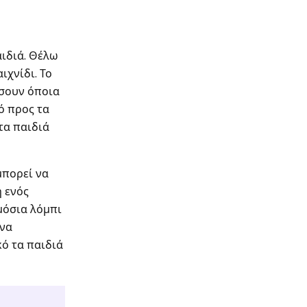
αιδιά. Θέλω
ιχνίδι. Το
ήσουν όποια
κό προς τα
τα παιδιά
μπορεί να
ή ενός
ημόσια λόμπι
 να
κό τα παιδιά