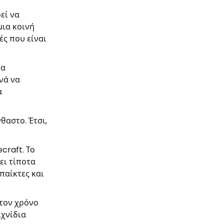
εί να
μια κοινή
ές που είναι
να
νά να
α
θαστο. Έτσι,
craft. Το
ει τίποτα
παίκτες και
 τον χρόνο
ιχνίδια