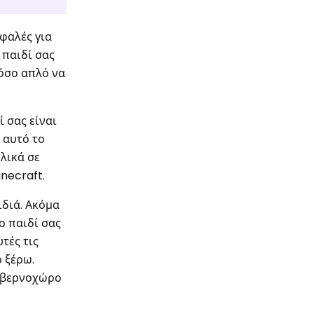
σφαλές για
 παιδί σας
τόσο απλό να
ί σας είναι
 αυτό το
λικά σε
inecraft.
ιδιά. Ακόμα
Το παιδί σας
τές τις
ο ξέρω.
κυβερνοχώρο