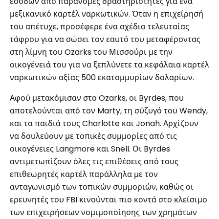
εσόδων από παράνομες δραστηριότητες για ένα
μεξικανικό καρτέλ ναρκωτικών. Όταν η επιχείρησή
του απέτυχε, προσέφερε ένα σχέδιο τελευταίας
τάφρου για να σώσει τον εαυτό του μεταφέροντας
στη λίμνη του Ozarks του Μισσούρι με την
οικογένειά του για να ξεπλύνετε τα κεφάλαια καρτέλ
ναρκωτικών αξίας 500 εκατομμυρίων δολαρίων.
Αφού μετακόμισαν στο Ozarks, οι Byrdes, που
αποτελούνται από τον Marty, τη σύζυγό του Wendy,
και τα παιδιά τους Charlotte και Jonah. Αρχίζουν
να δουλεύουν με τοπικές συμμορίες από τις
οικογένειες Langmore και Snell. Οι Byrdes
αντιμετωπίζουν όλες τις επιθέσεις από τους
επιθεωρητές καρτέλ παράλληλα με τον
ανταγωνισμό των τοπικών συμμοριών, καθώς οι
ερευνητές του FBI κινούνται πιο κοντά στο κλείσιμο
των επιχειρήσεων νομιμοποίησης των χρημάτων