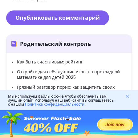
Родительский контроль
Как быть счастливым: рейтинг
Откройте для себя лучшие игры на прохладной
математике для детей 2025
Грязный разговор порно: как защитить своих
детей от вредного контента
Мы используем файлы cookie, чтобы обеспечить вам
лучший опыт. Используя наш веб-сайт, вы соглашаетесь
Эффективные занятия по социальным навыкам
с нашим
Политика конфиденциальности
.
для детей: руководство для родителей
10 подобных игр, таких как Blooket, чтобы играть
и повеселиться
Безопасно ли потоки: понимание его