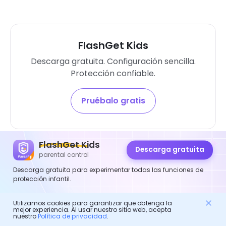
FlashGet Kids
Descarga gratuita. Configuración sencilla.
Protección confiable.
Pruébalo gratis
FlashGet Kids
Descarga gratuita
parental control
Descarga gratuita para experimentar todas las funciones de
kidcaring
protección infantil.
kidcaring, redactor jefe de FlashGet Kids.
Utilizamos cookies para garantizar que obtenga la
mejor experiencia. Al usar nuestro sitio web, acepta
Se dedica a dar forma al control parental
nuestro
Política de privacidad
.