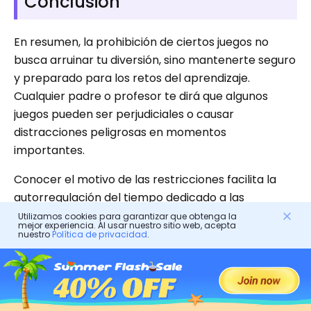
Conclusión
En resumen, la prohibición de ciertos juegos no
busca arruinar tu diversión, sino mantenerte seguro
y preparado para los retos del aprendizaje.
Cualquier padre o profesor te dirá que algunos
juegos pueden ser perjudiciales o causar
distracciones peligrosas en momentos
importantes.
Conocer el motivo de las restricciones facilita la
autorregulación del tiempo dedicado a las
actividades recreativas. Para lograr el equilibrio
Utilizamos cookies para garantizar que obtenga la
mejor experiencia. Al usar nuestro sitio web, acepta
deseado en el marco de seguridad, FlashGet Kids
nuestro
Política de privacidad
.
cumple su función correctamente. ¡Hay juegos
divertidos y sencillos que puedes disfrutar sin estrés
ni preocupaciones!