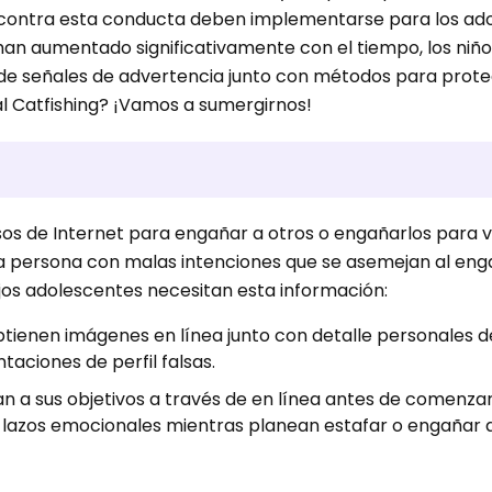
 contra esta conducta deben implementarse para los ad
han aumentado significativamente con el tiempo, los niñ
n de señales de advertencia junto con métodos para prote
al Catfishing? ¡Vamos a sumergirnos!
lsos de Internet para engañar a otros o engañarlos para v
ra persona con malas intenciones que se asemejan al en
hijos adolescentes necesitan esta información:
obtienen imágenes en línea junto con detalle personales d
aciones de perfil falsas.
n a sus objetivos a través de en línea antes de comenzar
n lazos emocionales mientras planean estafar o engañar 