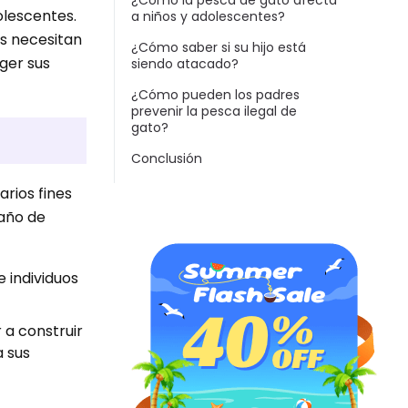
¿Cómo la pesca de gato afecta
olescentes.
a niños y adolescentes?
os necesitan
¿Cómo saber si su hijo está
ger sus
siendo atacado?
¿Cómo pueden los padres
prevenir la pesca ilegal de
gato?
Conclusión
arios fines
gaño de
e individuos
 a construir
a sus