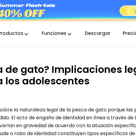
Productos
Funciones
Descargar
Preci
FlashGet Kids
Una app de control parental atenta para todos.
ca de gato? Implicaciones l
FlashGet Finder
La seguridad antirrobo de tu teléfono, nuestra
a los adolescentes
responsabilidad.
bre la naturaleza legal de la pesca de gato porque las 
do. El acto de engaño de identidad en línea a través de 
varían en gravedad de acuerdo con la situación específic
ude o robo de identidad constituyen tipos específicos de 