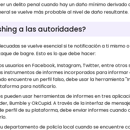
blecer un delito penal cuando hay un daño mínimo derivado 
neral se vuelve más probable al nivel de daño resultante.
hing a las autoridades?
cuadas se vuelve esencial si te notificación a ti mismo o
taque de bagre. Esto es lo que debe hacer:
os usuarios en Facebook, Instagram, Twitter, entre otros s
 sus instrumentos de informes incorporados para informar
o encuentre un perfil falso, debe usar la herramienta "
taforma para notificarlo.
rios pueden usar herramientas de informes en tres aplicac
nder, Bumble y OkCupid. A través de la interfaz de mensaj
 de perfil de su plataforma, debe enviar informes cuando 
lo.
 su departamento de policía local cuando se encuentre c