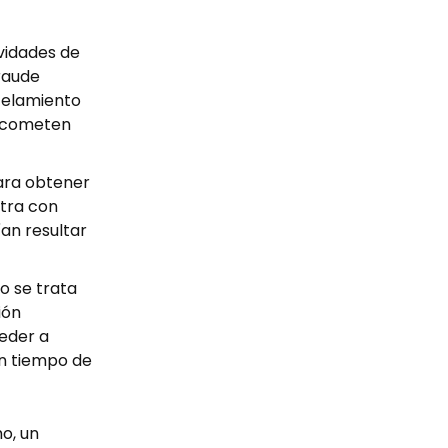
ividades de
fraude
celamiento
do cometen
para obtener
ntra con
an resultar
o se trata
ión
eder a
un tiempo de
o, un