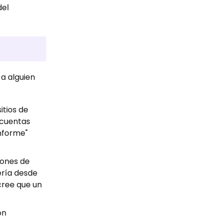
del
 a alguien
itios de
 cuentas
Informe"
iones de
ería desde
cree que un
on