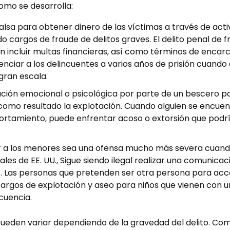
omo se desarrolla:
falsa para obtener dinero de las víctimas a través de act
 cargos de fraude de delitos graves. El delito penal de 
 incluir multas financieras, así como términos de encar
tenciar a los delincuentes a varios años de prisión cuan
gran escala.
lación emocional o psicológica por parte de un bescero 
 como resultado la explotación. Cuando alguien se encue
rtamiento, puede enfrentar acoso o extorsión que podrí
r a los menores sea una ofensa mucho más severa cuand
ales de EE. UU., Sigue siendo ilegal realizar una comunicac
. Las personas que pretenden ser otra persona para acc
rgos de explotación y aseo para niños que vienen con 
cuencia.
pueden variar dependiendo de la gravedad del delito. Com