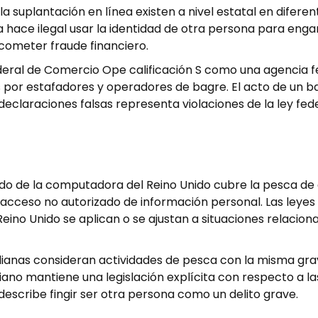
la suplantación en línea existen a nivel estatal en diferen
nia hace ilegal usar la identidad de otra persona para eng
e cometer fraude financiero.
deral de Comercio Ope calificación S como una agencia f
 por estafadores y operadores de bagre. El acto de un b
eclaraciones falsas representa violaciones de la ley fed
bido de la computadora del Reino Unido cubre la pesca de
acceso no autorizado de información personal. Las leyes
Reino Unido se aplican o se ajustan a situaciones relacio
ralianas consideran actividades de pesca con la misma gr
aliano mantiene una legislación explícita con respecto a l
 describe fingir ser otra persona como un delito grave.