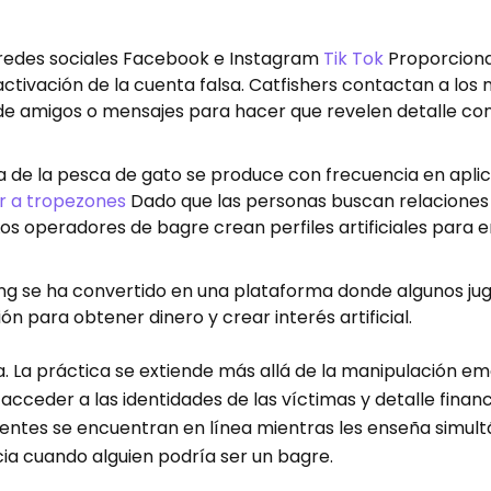
 redes sociales Facebook e Instagram
Tik Tok
Proporcion
ctivación de la cuenta falsa. Catfishers contactan a los
s de amigos o mensajes para hacer que revelen detalle con
ica de la pesca de gato se produce con frecuencia en apli
r a tropezones
Dado que las personas buscan relaciones
Los operadores de bagre crean perfiles artificiales para 
ng se ha convertido en una plataforma donde algunos ju
ón para obtener dinero y crear interés artificial.
. La práctica se extiende más allá de la manipulación e
cceder a las identidades de las víctimas y detalle financ
centes se encuentran en línea mientras les enseña simu
cia cuando alguien podría ser un bagre.