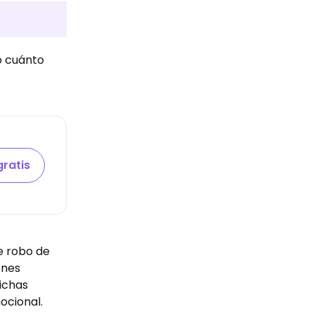
 cuánto
gratis
de robo de
enes
ichas
ocional.