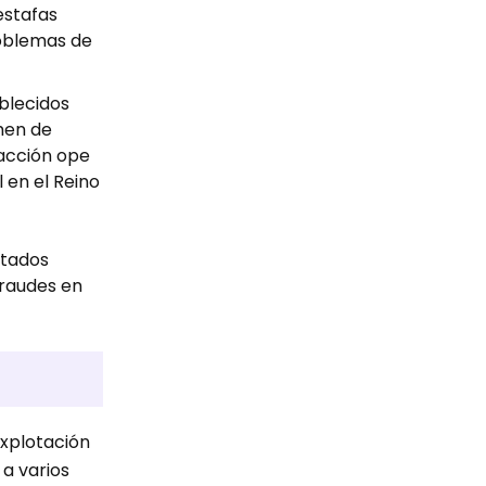
estafas
roblemas de
ablecidos
imen de
 acción ope
 en el Reino
stados
fraudes en
explotación
 a varios