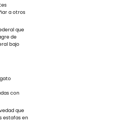
tes
añar a otros
ederal que
agre de
eral bajo
 gato
nadas con
avedad que
as estafas en