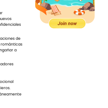
ar
 nuevos
fidenciales
caciones de
 románticas
engañar a
gadores
mocional
ieros.
ltáneamente