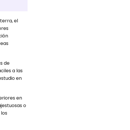
erra, el
ores
ción
reas
as de
ciles a las
estudio en
eriores en
ajestuosas o
 los