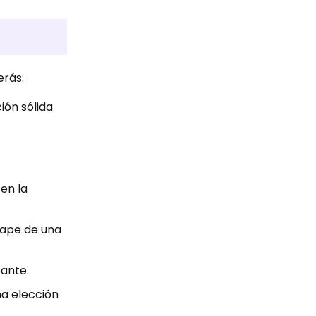
erás:
ión sólida
en la
nape de una
eante.
na elección