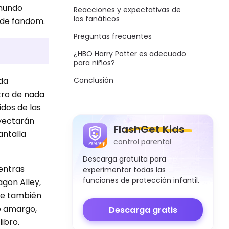
 mundo
Reacciones y expectativas de
los fanáticos
a de fandom.
Preguntas frecuentes
¿HBO Harry Potter es adecuado
para niños?
Conclusión
da
stro de nada
dos de las
nyectarán
FlashGet Kids
antalla
control parental
Descarga gratuita para
ientras
experimentar todas las
funciones de protección infantil.
gon Alley,
rie también
e amargo,
Descarga gratis
ibro.