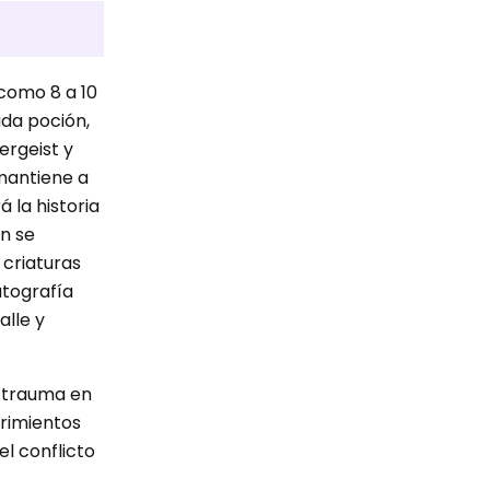
como 8 a 10
ada poción,
ergeist y
 mantiene a
 la historia
on se
 criaturas
atografía
alle y
l trauma en
brimientos
el conflicto