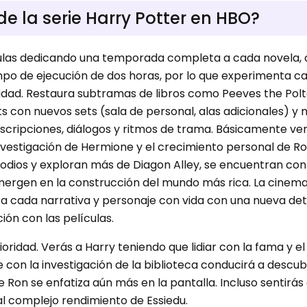
e la serie Harry Potter en HBO?
ículas dedicando una temporada completa a cada novela, 
empo de ejecución de dos horas, por lo que experimenta c
idad. Restaura subtramas de libros como Peeves the Polt
 con nuevos sets (sala de personal, alas adicionales) y
escripciones, diálogos y ritmos de trama. Básicamente verá
nvestigación de Hermione y el crecimiento personal de R
odios y exploran más de Diagon Alley, se encuentran con
mergen en la construcción del mundo más rica. La cinem
a cada narrativa y personaje con vida con una nueva det
ón con las películas.
ioridad. Verás a Harry teniendo que lidiar con la fama y e
 con la investigación de la biblioteca conducirá a descu
e Ron se enfatiza aún más en la pantalla. Incluso sentirás 
 complejo rendimiento de Essiedu.