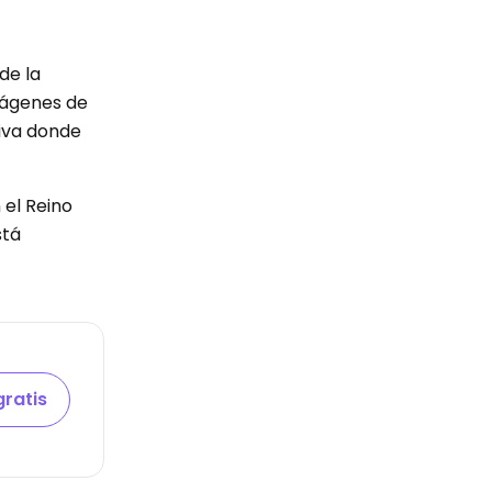
de la
mágenes de
tiva donde
 el Reino
stá
gratis