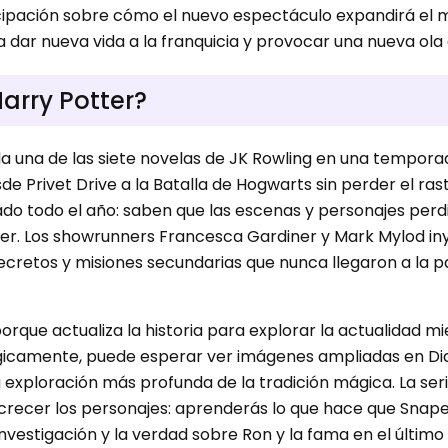
icipación sobre cómo el nuevo espectáculo expandirá el
 dar nueva vida a la franquicia y provocar una nueva ol
Harry Potter?
 una de las siete novelas de JK Rowling en una tempora
de Privet Drive a la Batalla de Hogwarts sin perder el ra
do todo el año: saben que las escenas y personajes perdi
cer. Los showrunners Francesca Gardiner y Mark Mylod i
ecretos y misiones secundarias que nunca llegaron a la p
orque actualiza la historia para explorar la actualidad m
gicamente, puede esperar ver imágenes ampliadas en Dia
 exploración más profunda de la tradición mágica. La se
crecer los personajes: aprenderás lo que hace que Snap
vestigación y la verdad sobre Ron y la fama en el último l