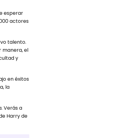
de esperar
,000 actores
vo talento.
r manera, el
cultad y
jo en éxitos
, la
. Verás a
de Harry de