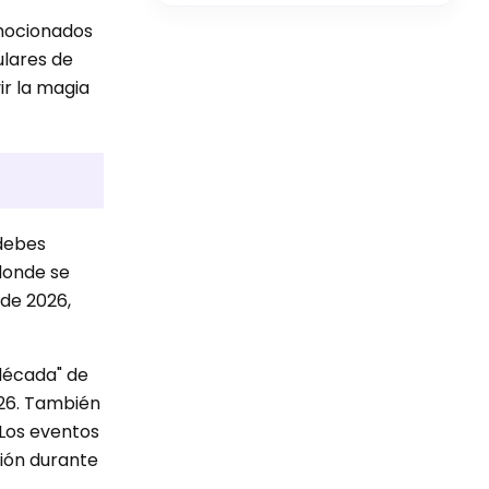
emocionados
ulares de
ir la magia
 debes
 donde se
 de 2026,
década" de
'26. También
 Los eventos
ión durante