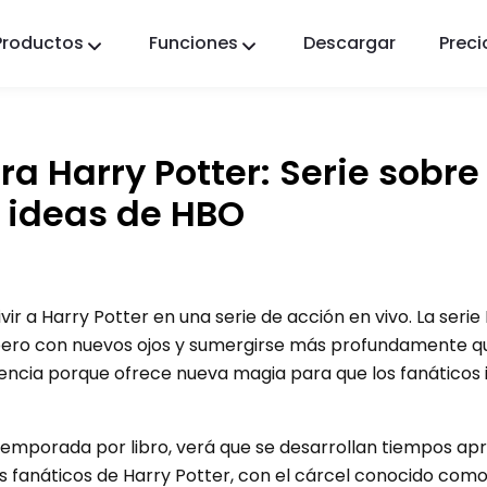
Productos
Funciones
Descargar
Preci
FlashGet Kids
Una app de control parental atenta para todos.
a Harry Potter: Serie sobre
FlashGet Finder
La seguridad antirrobo de tu teléfono, nuestra
e ideas de HBO
responsabilidad.
ir a Harry Potter en una serie de acción en vivo. La seri
pero con nuevos ojos y sumergirse más profundamente qu
ferencia porque ofrece nueva magia para que los fanáticos
temporada por libro, verá que se desarrollan tiempos ap
s fanáticos de Harry Potter, con el cárcel conocido com