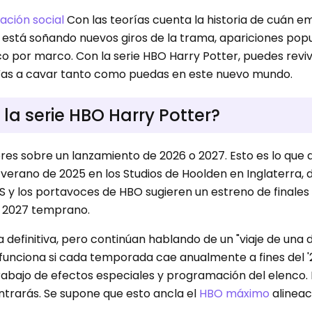
ción social
Con las teorías cuenta la historia de cuán 
a está soñando nuevos giros de la trama, apariciones pop
por marco. Con la serie HBO Harry Potter, puedes reviv
; Vas a cavar tanto como puedas en este nuevo mundo.
la serie HBO Harry Potter?
es sobre un lanzamiento de 2026 o 2027. Esto es lo que
verano de 2025 en los Studios de Hoolden en Inglaterra,
RS y los portavoces de HBO sugieren un estreno de finales
n 2027 temprano.
efinitiva, pero continúan hablando de un "viaje de una 
po funciona si cada temporada cae anualmente a fines del 
abajo de efectos especiales y programación del elenco.
ontrarás. Se supone que esto ancla el
HBO máximo
alineac