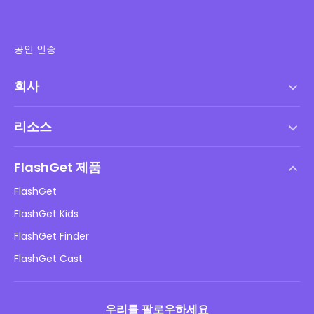
공인 인증
회사
서비스 약관
리소스
최종 사용자 사용권 계약
도움말 센터
DMCA 정책
FlashGet 제품
방법
개인정보 처리방침
FlashGet
블로그
FlashGet Kids
광고 정책
아동 온라인 안전
FlashGet Finder
내 정보를 판매하지 마십시오
다운로드
FlashGet Cast
우리를 팔로우하세요