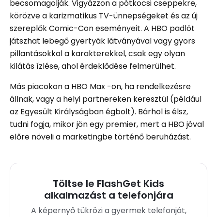
becsomagolják. Vigyázzon a pótkocsi cseppekre,
körözve a karizmatikus TV-ünnepségeket és az új
szereplők Comic-Con eseményeit. A HBO padlót
játszhat lebegő gyertyák látványával vagy gyors
pillantásokkal a karakterekkel, csak egy olyan
kilátás ízlése, ahol érdeklődése felmerülhet.
Más piacokon a HBO Max -on, ha rendelkezésre
állnak, vagy a helyi partnereken keresztül (például
az Egyesült Királyságban égbolt). Bárhol is élsz,
tudni fogja, mikor jön egy premier, mert a HBO jóval
előre növeli a marketingbe történő beruházást.
Töltse le FlashGet Kids
alkalmazást a telefonjára
A képernyő tükrözi a gyermek telefonját,