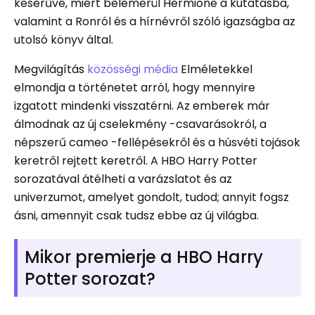
keserűvé, miért belemerül Hermione a kutatásba,
valamint a Ronról és a hírnévről szóló igazságba az
utolsó könyv által.
Megvilágítás
közösségi média
Elméletekkel
elmondja a történetet arról, hogy mennyire
izgatott mindenki visszatérni. Az emberek már
álmodnak az új cselekmény -csavarásokról, a
népszerű cameo -fellépésekről és a húsvéti tojások
keretről rejtett keretről. A HBO Harry Potter
sorozatával átélheti a varázslatot és az
univerzumot, amelyet gondolt, tudod; annyit fogsz
ásni, amennyit csak tudsz ebbe az új világba.
Mikor premierje a HBO Harry
Potter sorozat?