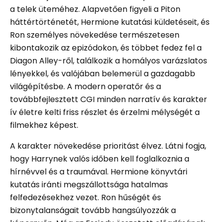
a telek üteméhez. Alapvetően figyeli a Piton
háttértörténetét, Hermione kutatási küldetéseit, és
Ron személyes növekedése természetesen
kibontakozik az epizódokon, és többet fedez fel a
Diagon Alley-ről, találkozik a homályos varázslatos
lényekkel, és valójában belemerül a gazdagabb
világépítésbe. A modern operatőr és a
továbbfejlesztett CGI minden narratív és karakter
ív életre kelti friss részlet és érzelmi mélységét a
filmekhez képest.
A karakter növekedése prioritást élvez. Látni fogja,
hogy Harrynek valós időben kell foglalkoznia a
hírnévvel és a traumával. Hermione könyvtári
kutatás iránti megszállottsága hatalmas
felfedezésekhez vezet. Ron hűségét és
bizonytalanságait tovább hangsúlyozzák a