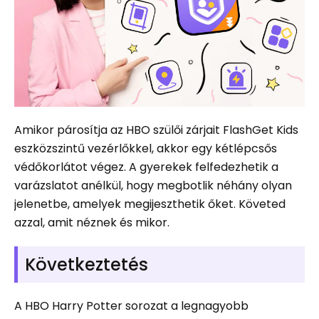
Amikor párosítja az HBO szülői zárjait FlashGet Kids
eszközszintű vezérlőkkel, akkor egy kétlépcsős
védőkorlátot végez. A gyerekek felfedezhetik a
varázslatot anélkül, hogy megbotlik néhány olyan
jelenetbe, amelyek megijeszthetik őket. Követed
azzal, amit néznek és mikor.
Következtetés
A HBO Harry Potter sorozat a legnagyobb