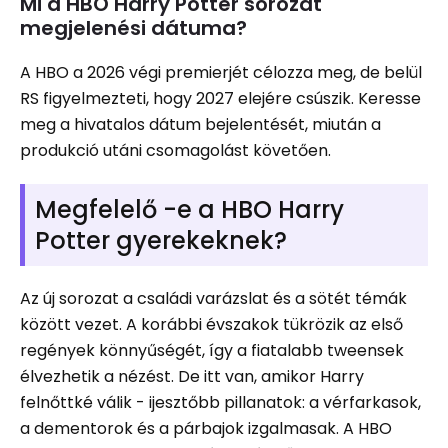
Mi a HBO Harry Potter sorozat
megjelenési dátuma?
A HBO a 2026 végi premierjét célozza meg, de belül
RS figyelmezteti, hogy 2027 elejére csúszik. Keresse
meg a hivatalos dátum bejelentését, miután a
produkció utáni csomagolást követően.
Megfelelő -e a HBO Harry
Potter gyerekeknek?
Az új sorozat a családi varázslat és a sötét témák
között vezet. A korábbi évszakok tükrözik az első
regények könnyűségét, így a fiatalabb tweensek
élvezhetik a nézést. De itt van, amikor Harry
felnőttké válik - ijesztőbb pillanatok: a vérfarkasok,
a dementorok és a párbajok izgalmasak. A HBO