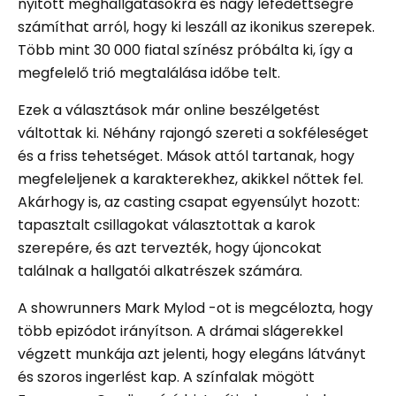
nyitott meghallgatásokra és nagy lefedettségre
számíthat arról, hogy ki leszáll az ikonikus szerepek.
Több mint 30 000 fiatal színész próbálta ki, így a
megfelelő trió megtalálása időbe telt.
Ezek a választások már online beszélgetést
váltottak ki. Néhány rajongó szereti a sokféleséget
és a friss tehetséget. Mások attól tartanak, hogy
megfeleljenek a karakterekhez, akikkel nőttek fel.
Akárhogy is, az casting csapat egyensúlyt hozott:
tapasztalt csillagokat választottak a karok
szerepére, és azt tervezték, hogy újoncokat
találnak a hallgatói alkatrészek számára.
A showrunners Mark Mylod -ot is megcélozta, hogy
több epizódot irányítson. A drámai slágerekkel
végzett munkája azt jelenti, hogy elegáns látványt
és szoros ingerlést kap. A színfalak mögött