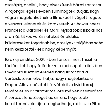
csatájáig, anélkül, hogy elveszítené bármi fontosat.
A rajongók egész évben zümmögtek: tudják, hogy
végre megjelenhetnek a filmekből kivágott régóta
elveszett jelenetek és karakterek. A ShowRunners
Francesca Gardiner és Mark Mylod több iskolai ház
drámát, titkos varázslatokat és oldalsó
küldetéseket fogadnak be, amelyek valójában soha
nem készítették el a nagy képernyőt.
Ez az újraindítás 2025 -ben fontos, mert frissíti a
történetet, hogy felfedezze a mai napot, miközben
továbbra is ezt az eredeti hangulatot tartja.
Varázslatosan elvárhatja, hogy megtekintse a
Diagon Alley kibővített felvételeit, a kviddics új
felvételét és a varázslatos lore mélyebb feltárását.
A sorozat lehetőséget ad arra is, hogy több
karakter növekedjen: megtudhatja, mi teszi a Piton