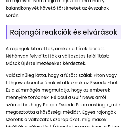
kő rejtélyét. Nem fogja megszakítani a Harry
kalandkönyvét követő történetet az évszakok
során.
Rajongói reakciók és elvárások
A rajongók kitöröttek, amikor a hírek leesett.
Néhányan felvidították a változatos felállítást;
Mások új értelmezéseket kérdeztek.
Valószínűleg látta, hogy a fűtött szálak Piton vagy
Lithgow akcentusának vitatkoznak az Essiedu -ból.
Ez a zümmögés megmutatja, hogy az emberek
mennyire törődnek. Például a Gulf News arról
számol be, hogy Paapa Essiedu Piton castingja „már
megosztotta a közösségi médiát”. Egyes rajongók
szeretik a változatos szereplőket, míg mások
bírálták a választást (rámutatva arra, hogy a Piton