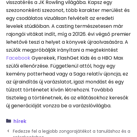
visszatérés a JK Rowling világába. Kapsz egy
szezononkénti szezonot, több karakter merülést és
egy csodálatos vizuálisan felvételt az eredeti
levelek stúdióiban. A casting természetesen már
rajongói vitákat indít, míg a 20126. évi végső premier
lehetővé teszi a helyet a könyvek újraolvasására. A
szülők megpróbálják irányítani a megtekintést
Facebook
Gyerekek, FlashGet Kids és a HBO Max
szülői ellenőrzése. Függetlenül attól, hogy egy
kemény potterhead vagy a Saga relatív újoncja, ez
az újraindítás új varázslatot, igazi mondást és egy
túlzott történetet kíván létrehozni. Továbbá
tiszteleg a történetnek, és az ellátásokhoz keresők
új generációját vonzza be a varázslóvilágba.
hírek
Fedezze fel a legjobb zongorajátékot a tanuláshoz és a