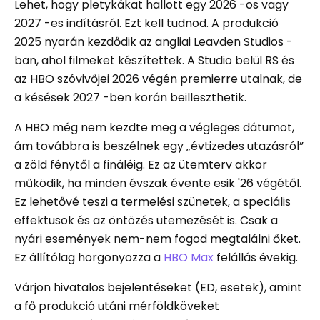
Lehet, hogy pletykákat hallott egy 2026 -os vagy
2027 -es indításról. Ezt kell tudnod. A produkció
2025 nyarán kezdődik az angliai Leavden Studios -
ban, ahol filmeket készítettek. A Studio belül RS és
az HBO szóvivőjei 2026 végén premierre utalnak, de
a késések 2027 -ben korán beilleszthetik.
A HBO még nem kezdte meg a végleges dátumot,
ám továbbra is beszélnek egy „évtizedes utazásról”
a zöld fénytől a fináléig. Ez az ütemterv akkor
működik, ha minden évszak évente esik '26 végétől.
Ez lehetővé teszi a termelési szünetek, a speciális
effektusok és az öntözés ütemezését is. Csak a
nyári események nem-nem fogod megtalálni őket.
Ez állítólag horgonyozza a
HBO Max
felállás évekig.
Várjon hivatalos bejelentéseket (ED, esetek), amint
a fő produkció utáni mérföldköveket