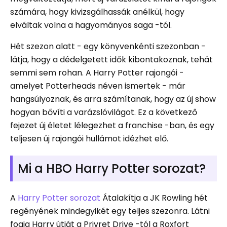
számára, hogy kivizsgálhassák anélkül, hogy
elváltak volna a hagyományos saga -tól.
Hét szezon alatt - egy könyvenkénti szezonban -
látja, hogy a dédelgetett idők kibontakoznak, tehát
semmi sem rohan. A Harry Potter rajongói -
amelyet Potterheads néven ismertek - már
hangsúlyoznak, és arra számítanak, hogy az új show
hogyan bővíti a varázslóvilágot. Ez a következő
fejezet új életet lélegezhet a franchise -ban, és egy
teljesen új rajongói hullámot idézhet elő.
Mi a HBO Harry Potter sorozat?
A
Harry Potter sorozat
Átalakítja a JK Rowling hét
regényének mindegyikét egy teljes szezonra. Látni
fogja Harry útját a Privret Drive -tól a Roxfort