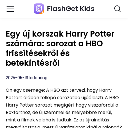
FlashGet Kids
Egy új korszak Harry Potter
számára: sorozat a HBO
frissítésekről és
betekintésről
2025-05-19 kidcaring
Ön egy csemege: A HBO azt tervezi, hogy Harry
Pottert élőben fellépő sorozatba újjáéleszti. A HBO
Harry Potter sorozat megígéri, hogy visszafordul a
Roxforthoz, de új szemmel és mélyebbre merül,
mint a filmek valaha is tudtak. Ez az újraindítás
megváltoztatja, mert új varázslatot kínál a rajongók