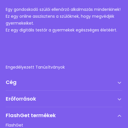
Egy gondoskodó szülői ellenőrző alkalmazás mindenkinek!
Ez egy online asszisztens a szülőknek, hogy megvédjék
gyermekeiket.
Ez egy digitális testőr a gyermekek egészséges életéért.
Engedélyezett Tanúsítványok
Cég
Szolgáltatási feltételek
Erőforrások
Végfelhasználói licencszerződés
Súgóközpont
DMCA irányelv
FlashGet termékek
Hogyan
Adatvédelmi irányelvek
FlashGet