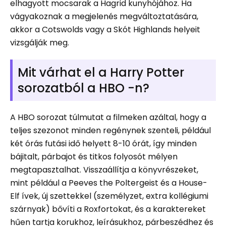
elhagyott mocsarak a Hagrid kunyhójához. Ha
vágyakoznak a megjelenés megváltoztatására,
akkor a Cotswolds vagy a Skót Highlands helyeit
vizsgálják meg.
Mit várhat el a Harry Potter
sorozatból a HBO -n?
A HBO sorozat túlmutat a filmeken azáltal, hogy a
teljes szezonot minden regénynek szenteli, például
két órás futási idő helyett 8-10 órát, így minden
bájitalt, párbajot és titkos folyosót mélyen
megtapasztalhat. Visszaállítja a könyvrészeket,
mint például a Peeves the Poltergeist és a House-
Elf ívek, új szettekkel (személyzet, extra kollégiumi
szárnyak) bővíti a Roxfortokat, és a karaktereket
hűen tartja korukhoz, leírásukhoz, párbeszédhez és