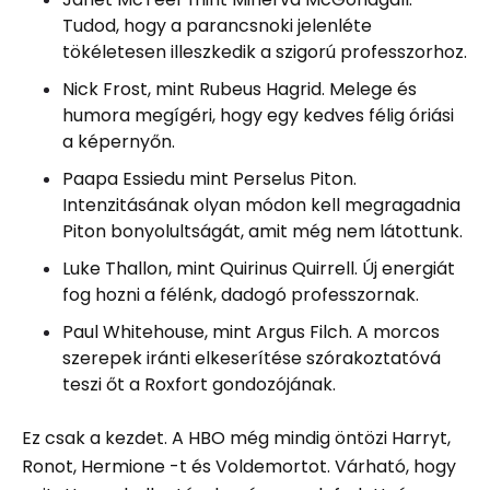
Tudod, hogy a parancsnoki jelenléte
tökéletesen illeszkedik a szigorú professzorhoz.
Nick Frost, mint Rubeus Hagrid. Melege és
humora megígéri, hogy egy kedves félig óriási
a képernyőn.
Paapa Essiedu mint Perselus Piton.
Intenzitásának olyan módon kell megragadnia
Piton bonyolultságát, amit még nem látottunk.
Luke Thallon, mint Quirinus Quirrell. Új energiát
fog hozni a félénk, dadogó professzornak.
Paul Whitehouse, mint Argus Filch. A morcos
szerepek iránti elkeserítése szórakoztatóvá
teszi őt a Roxfort gondozójának.
Ez csak a kezdet. A HBO még mindig öntözi Harryt,
Ronot, Hermione -t és Voldemortot. Várható, hogy