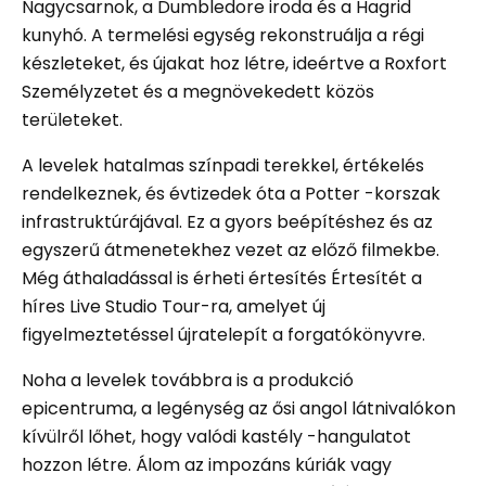
Nagycsarnok, a Dumbledore iroda és a Hagrid
kunyhó. A termelési egység rekonstruálja a régi
készleteket, és újakat hoz létre, ideértve a Roxfort
Személyzetet és a megnövekedett közös
területeket.
A levelek hatalmas színpadi terekkel, értékelés
rendelkeznek, és évtizedek óta a Potter -korszak
infrastruktúrájával. Ez a gyors beépítéshez és az
egyszerű átmenetekhez vezet az előző filmekbe.
Még áthaladással is érheti értesítés Értesítét a
híres Live Studio Tour-ra, amelyet új
figyelmeztetéssel újratelepít a forgatókönyvre.
Noha a levelek továbbra is a produkció
epicentruma, a legénység az ősi angol látnivalókon
kívülről lőhet, hogy valódi kastély -hangulatot
hozzon létre. Álom az impozáns kúriák vagy