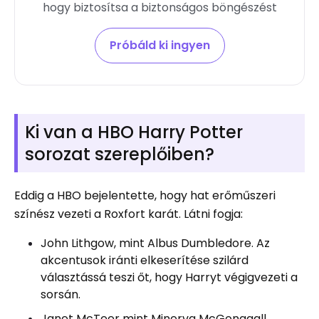
hogy biztosítsa a biztonságos böngészést
Próbáld ki ingyen
Ki van a HBO Harry Potter
sorozat szereplőiben?
Eddig a HBO bejelentette, hogy hat erőműszeri
színész vezeti a Roxfort karát. Látni fogja:
John Lithgow, mint Albus Dumbledore. Az
akcentusok iránti elkeserítése szilárd
választássá teszi őt, hogy Harryt végigvezeti a
sorsán.
Janet McTeer mint Minerva McGonagall.