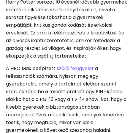
Harry Potter sorozat 10 évesnél idősebb gyermekek
számára alkalmas szülői irányítás alatt, mivel a
sorozat figyelése fokozhatja a gyermekek
empátiáját, kritikus gondolkodását és erkölcsi
érvelését. Ez arra is felébresztheti a kreativitást és
az olvasás iránti szeretetét is, amikor felfedezik a
gazdag részlet Ed világot, és inspirálják őket, hogy
elképzeljék a saját új történeteiket.
A HBO Max beépített
szülői felügyelet
a
felhasználók számára. Nyisson meg egy
gyerekprofilt, amely a tartalmat életkor szerint
szűri, és zárja be a felnőtt profilját egy PIN -kóddal.
Blokkolhatja a PG-13 vagy a TV-14 show-kat, hogy a
kisebb gyerekek a biztonságos zónában
maradjanak. Ezek a beállítások , amelyek lehetővé
teszik, hogy megtudja, mikor van ideje
gyermekének a következő szezonba haladni.