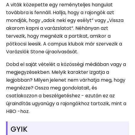
A viták közepette egy reményteljes hangulat
továbbra is fennáll. Hallja, hogy a rajongók azt
mondják, hogy „adok neki egy esélyt” vagy „Vissza
akarom kapni a varázslatot”. Néhányan azt
tervezik, hogy megnézik a partikat, amikor a
pótkocsi leesik. A campus klubok már szervezik a
Varázslók Stone újraolvasását.
Dobd el saját vételét a közösségi médiában vagy a
megjegyzésekben. Melyik karakter izgatja a
legjobban? Milyen jelenet nem várhatja meg, hogy
megnézze? Ossza meg gondolatait, és
csatlakozzon a beszélgetéshez - ezután ez az
újraindítás ugyanúgy a rajongókhoz tartozik, mint a
HBO -hoz.
GYIK