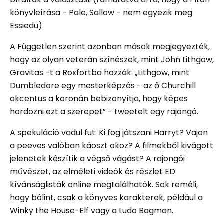
könyvleírása - Pale, Sallow - nem egyezik meg
Essiedu).
A Független szerint azonban mások megjegyezték,
hogy az olyan veterán színészek, mint John Lithgow,
Gravitas -t a Roxfortba hozzák: „Lithgow, mint
Dumbledore egy mesterképzés - az ő Churchill
akcentus a koronán bebizonyítja, hogy képes
hordozni ezt a szerepet” - tweetelt egy rajongó.
A spekuláció vadul fut: Ki fog játszani Harryt? Vajon
a peeves valóban káoszt okoz? A filmekből kivágott
jelenetek készítik a végső vágást? A rajongói
művészet, az elméleti videók és részlet ED
kívánságlisták online megtalálhatók. Sok reméli,
hogy bólint, csak a könyves karakterek, például a
Winky the House-Elf vagy a Ludo Bagman.