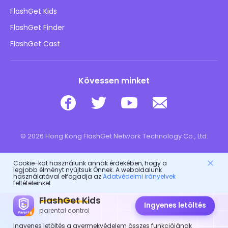
Blog
FlashGet Kids
Hirdetési irányelvek
Gyermekek online biztonsága
FlashGet Finder
Ne adja el az adataimat
Letöltés
FlashGet Cast
Kövessen minket
© 2026 Hong Kong FlashGet Network Technology Co., Ltd.
Cookie-kat használunk annak érdekében, hogy a
legjobb élményt nyújtsuk Önnek. A weboldalunk
használatával elfogadja az
Adatvédelmi irányelvek
feltételeinket.
FlashGet Kids
Ingyenes letöltés
parental control
Ingyenes letöltés a gyermekvédelem összes funkciójának