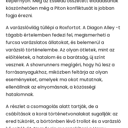
képernyőn. Még az Essiedu összetett előadásának
köszönhetően még a Piton konfliktusát is jobban
fogja érezni.
A varázslóvilág túllépi a Roxfortot. A Diagon Alley -t
tágabb értelemben fedezi fel, megismerheti a
furcsa varázslatos állatokat, és belemerül a
varázsló történelembe. Az olyan ötletek, mint az
előítéletek, a hatalom és a barátság, új színt
vesznek. A showrunners megígéri, hogy hű lesz a
forrásanyagukhoz, miközben feltárja az olyan
eseményeket, amelyek ma okot mutatnak,
ellenállnak az elnyomásnak, a közösségi
hatalomnak.
A részlet a csomagolás alatt tartják, de a
csábítások a korai történetvonalakat sugallják: az
ered tükörét, a börtönben lévő trollot és a varázsló