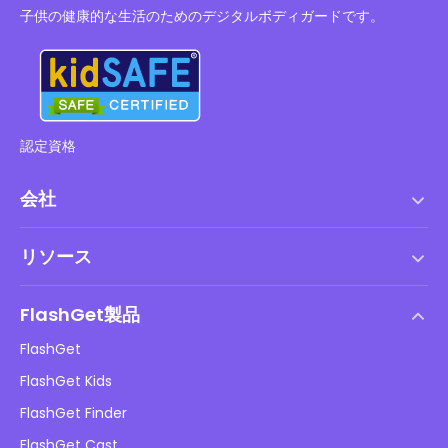
子供の健康的な生活のためのデジタルボディガードです。
認定資格
会社
利用規約
リソース
エンドユーザーライセンス契約
ヘルプセンター
DMCAポリシー
FlashGet製品
やり方
プライバシーポリシー
FlashGet
ブログ
FlashGet Kids
広告ポリシー
子供のオンラインの安全性
FlashGet Finder
私の情報を販売しないでください
ダウンロード
FlashGet Cast