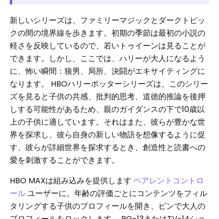
新しいシリーズは、ファミリーマジックとダークトピッ
クの間の境界線を歩きます。初期の季節は最初の小説の
軽さを反映しているので、若いトゥイーンは見ることが
できます。しかし、ここでは、ハリーが大人になるよう
に、怖い瞬間：狼男、局所、決闘がエキサイティングに
なります。 HBOハリーポッターシリーズは、このシリー
ズを見ると子供の共感、批判的思考、道徳的推論を後押
しする可能性があるため、親のガイダンスの下で10歳以
上の子供に適しています。それはまた、彼らが豊かな世
界を探求し、彼ら自身の新しい物語を想像するように促
す、彼らが詳細世界を探求するとき、創造性と読書への
愛を刺激することができます。
HBO MAXは組み込みを提供します
ペアレントコントロ
ール
ユーザーに。年齢の評価ごとにコンテンツをフィル
タリングする子供のプロフィールを開き、ピンで大人の
プロフィールをロックします。 PG-13またはTV-14ショ