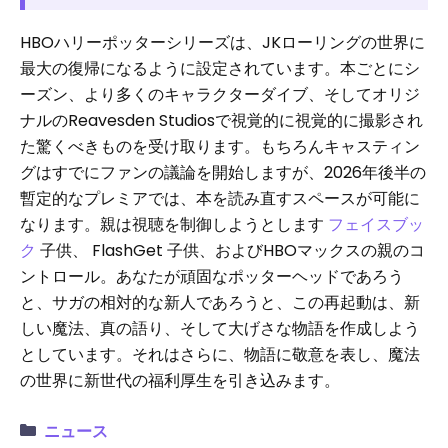
HBOハリーポッターシリーズは、JKローリングの世界に
最大の復帰になるように設定されています。本ごとにシ
ーズン、より多くのキャラクターダイブ、そしてオリジ
ナルのReavesden Studiosで視覚的に視覚的に撮影され
た驚くべきものを受け取ります。もちろんキャスティン
グはすでにファンの議論を開始しますが、2026年後半の
暫定的なプレミアでは、本を読み直すスペースが可能に
なります。親は視聴を制御しようとします
フェイスブッ
ク
子供、 FlashGet 子供、およびHBOマックスの親のコ
ントロール。あなたが頑固なポッターヘッドであろう
と、サガの相対的な新人であろうと、この再起動は、新
しい魔法、真の語り、そして大げさな物語を作成しよう
としています。それはさらに、物語に敬意を表し、魔法
の世界に新世代の福利厚生を引き込みます。
ニュース