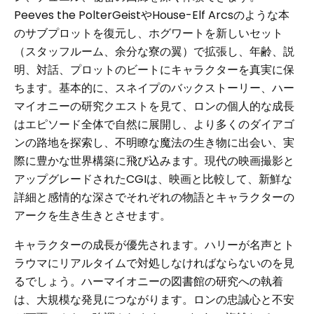
Peeves the PolterGeistやHouse-Elf Arcsのような本
のサブプロットを復元し、ホグワートを新しいセット
（スタッフルーム、余分な寮の翼）で拡張し、年齢、説
明、対話、プロットのビートにキャラクターを真実に保
ちます。基本的に、スネイプのバックストーリー、ハー
マイオニーの研究クエストを見て、ロンの個人的な成長
はエピソード全体で自然に展開し、より多くのダイアゴ
ンの路地を探索し、不明瞭な魔法の生き物に出会い、実
際に豊かな世界構築に飛び込みます。現代の映画撮影と
アップグレードされたCGIは、映画と比較して、新鮮な
詳細と感情的な深さでそれぞれの物語とキャラクターの
アークを生き生きとさせます。
キャラクターの成長が優先されます。ハリーが名声とト
ラウマにリアルタイムで対処しなければならないのを見
るでしょう。ハーマイオニーの図書館の研究への執着
は、大規模な発見につながります。ロンの忠誠心と不安