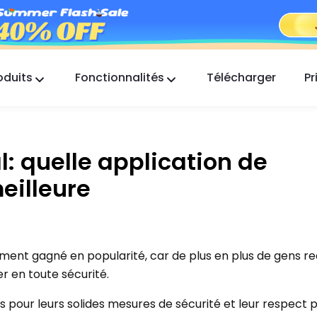
oduits
Fonctionnalités
Télécharger
Pr
FlashGet Kids
Une application de contrôle parental
bienveillante pour tous.
: quelle application de
FlashGet Finder
eilleure
La sécurité anti-vol de votre téléphone, notre
responsabilité.
ment gagné en popularité, car de plus en plus de gens r
er en toute sécurité.
 pour leurs solides mesures de sécurité et leur respect p