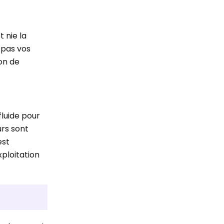
t nie la
 pas vos
on de
fluide pour
urs sont
est
xploitation