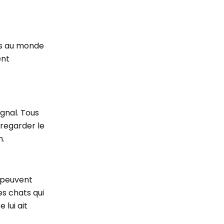
sés au monde
ent
ignal. Tous
 regarder le
n.
 peuvent
es chats qui
 lui ait