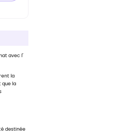
mat avec l'
rent la
 que la
s
té destinée