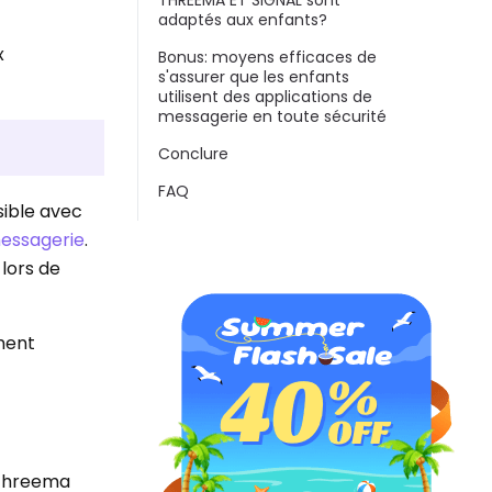
THREEMA ET SIGNAL sont
adaptés aux enfants?
x
Bonus: moyens efficaces de
s'assurer que les enfants
utilisent des applications de
messagerie en toute sécurité
Conclure
FAQ
sible avec
messagerie
.
 lors de
ement
à Threema