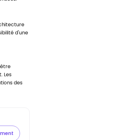
chitecture
bilité d'une
 être
. Les
tions des
ement