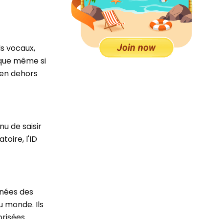
ls vocaux,
e que même si
 en dehors
u de saisir
toire, l'ID
nnées des
u monde. Ils
risées.