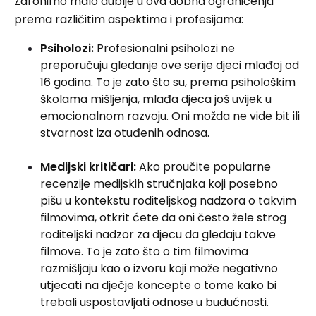
Zaronimo malo dublje u ova dobna ograničenja
prema različitim aspektima i profesijama:
Psiholozi:
Profesionalni psiholozi ne
preporučuju gledanje ove serije djeci mlađoj od
16 godina. To je zato što su, prema psihološkim
školama mišljenja, mlađa djeca još uvijek u
emocionalnom razvoju. Oni možda ne vide bit ili
stvarnost iza otuđenih odnosa.
Medijski kritičari:
Ako proučite popularne
recenzije medijskih stručnjaka koji posebno
pišu u kontekstu roditeljskog nadzora o takvim
filmovima, otkrit ćete da oni često žele strog
roditeljski nadzor za djecu da gledaju takve
filmove. To je zato što o tim filmovima
razmišljaju kao o izvoru koji može negativno
utjecati na dječje koncepte o tome kako bi
trebali uspostavljati odnose u budućnosti.