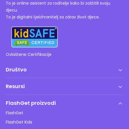
To je online asistent za roditelje kako bi zaštitili svoju
djecu.
To je digitalni tjelohranitelj za zdrav život djece.
Ovlaštene Certifikacije
Društvo
Uvjeti korištenja
Resursi
Ugovor o licenci za krajnjeg korisnika
Centar za pomoć
DMCA politika
FlashGet proizvodi
Kako
Pravila o privatnosti
FlashGet
Blog
FlashGet Kids
Pravila oglašavanja