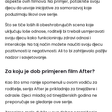
aspekte ovih filmova. Na primjer, potaknite svoju
djecu da usvoje inicijative za samorazvoj koje
poduzimaju likovi ove serije.
Što se tiče loših ili obeshrabrujućih scena koje
uključuju loše odnose, roditelji bi trebali usmjeravati
svoju djecu kako funkcioniraju zdravi odnosi i
interakcije. Na taj način možete naučiti svoju djecu
pozitivnosti iz negativnosti. Ali to bi zahtijevalo pažljiv
nadzor i savjetovanje.
Za koju je dob primjeren film After?
Kao što smo ranije spomenuli u ovom vodiču za
roditelje, serija After je prikladnija za tinejdžere i
odrasle. Djeci mlađoj od tinejdžerskih godina ne
preporučuje se gledanje ove serije.