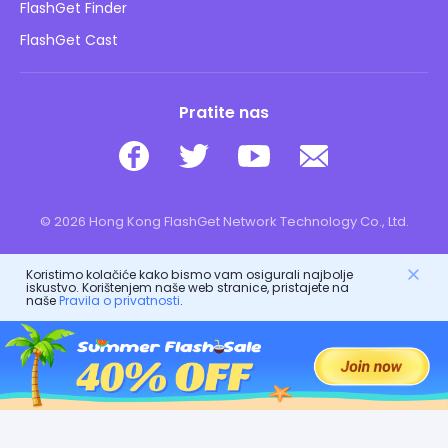
Sigurnost djece online
FlashGet Finder
Ne prodajte moje informacije
Preuzimanje
FlashGet Cast
Pratite nas
© 2026 Hong Kong FlashGet Network Technology Co., Ltd.
Koristimo kolačiće kako bismo vam osigurali najbolje
iskustvo. Korištenjem naše web stranice, pristajete na
naše
Pravila o privatnosti
.