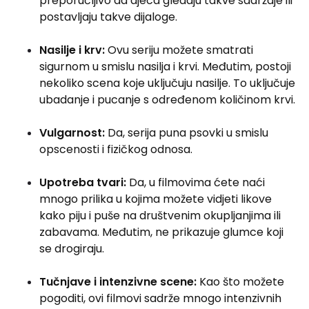
preporučljivo da djeca gledaju takve sadržaje ili
postavljaju takve dijaloge.
Nasilje i krv:
Ovu seriju možete smatrati
sigurnom u smislu nasilja i krvi. Međutim, postoji
nekoliko scena koje uključuju nasilje. To uključuje
ubadanje i pucanje s određenom količinom krvi.
Vulgarnost:
Da, serija puna psovki u smislu
opscenosti i fizičkog odnosa.
Upotreba tvari:
Da, u filmovima ćete naći
mnogo prilika u kojima možete vidjeti likove
kako piju i puše na društvenim okupljanjima ili
zabavama. Međutim, ne prikazuje glumce koji
se drogiraju.
Tučnjave i intenzivne scene:
Kao što možete
pogoditi, ovi filmovi sadrže mnogo intenzivnih