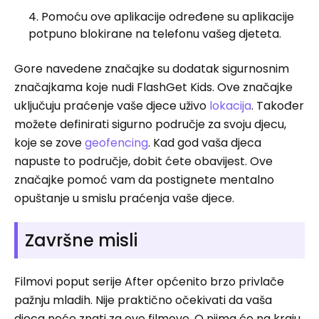
Pomoću ove aplikacije određene su aplikacije
potpuno blokirane na telefonu vašeg djeteta.
Gore navedene značajke su dodatak sigurnosnim
značajkama koje nudi FlashGet Kids. Ove značajke
uključuju praćenje vaše djece uživo
lokacija
. Također
možete definirati sigurno područje za svoju djecu,
koje se zove
geofencing
. Kad god vaša djeca
napuste to područje, dobit ćete obavijest. Ove
značajke pomoć vam da postignete mentalno
opuštanje u smislu praćenja vaše djece.
Završne misli
Filmovi poput serije After općenito brzo privlače
pažnju mladih. Nije praktično očekivati ​​da vaša
djeca neće znati za ove filmove. O njima će na kraju