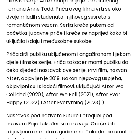
Filmska serija After adaptacija je romantičnog
romana Anne Todd. Priča ovog filma vrti se oko
dvoje mladih studenata i njihovog susreta s
romantičnom vezom. Serija kreće putem od
početka ljubavne priče i kreće se naprijed kako bi
uključila izdaju i međusobne sukobe.
Priča drži publiku uključenom i angažiranom tijekom
cijele filmske serije. Priča također mami publiku da
čeka sljedeći nastavak ove serije. Prvi film, nazvan
After, objavljen je 2019. Nakon njegovog uspjeha,
objavljeni su i sljedeći filmovi, uključujući After We
Collided (2020), After We Fell (2021), After Ever
Happy (2022) i After Everything (2023) ).
Nastavak pod nazivom Future i prequel pod
nazivom Prije također su u razvoju. Oni će biti
objavljeni u narednim godinama. Također se smatra