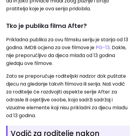
da ih jako privlače mladi zbog pažnje i broja
pratitelja koje je ova serija pridobila.
Tko je publika filma After?
Prikladna publika za ovu filmsku seriju je starija od 13
godina. IMDB ocjena za ove filmove je
PG-13
. Dakle,
nije preporučljivo da djeca mlađa od 13 godina
gledaju ove filmove.
Zato se preporučuje roditeljski nadzor dok puštate
djecu na gledanje takvih filmova ili serija. Naš vodič
za roditelje će razdvojiti aspekte serije After za
odrasle ili osjetljive osobe, koja sadrži sadržaj i
vizualne elemente koji nisu prikladni za djecu mlađu
od 13 godina.
Vodič za roditelje nakon