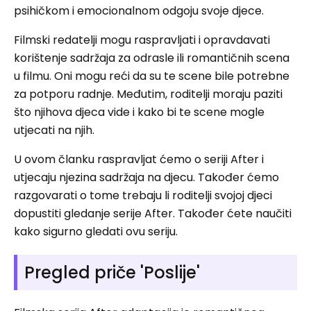
psihičkom i emocionalnom odgoju svoje djece.
Filmski redatelji mogu raspravljati i opravdavati
korištenje sadržaja za odrasle ili romantičnih scena
u filmu. Oni mogu reći da su te scene bile potrebne
za potporu radnje. Međutim, roditelji moraju paziti
što njihova djeca vide i kako bi te scene mogle
utjecati na njih.
U ovom članku raspravljat ćemo o seriji After i
utjecaju njezina sadržaja na djecu. Također ćemo
razgovarati o tome trebaju li roditelji svojoj djeci
dopustiti gledanje serije After. Također ćete naučiti
kako sigurno gledati ovu seriju.
Pregled priče 'Poslije'