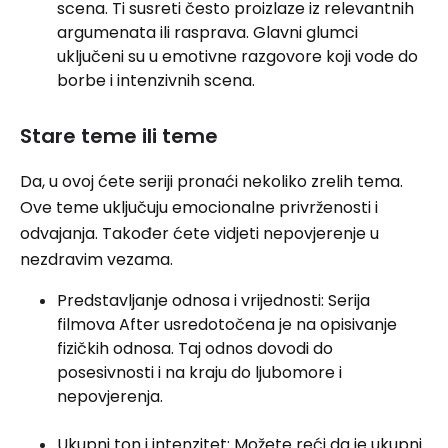
scena. Ti susreti često proizlaze iz relevantnih
argumenata ili rasprava. Glavni glumci
uključeni su u emotivne razgovore koji vode do
borbe i intenzivnih scena.
Stare teme ili teme
Da, u ovoj ćete seriji pronaći nekoliko zrelih tema.
Ove teme uključuju emocionalne privrženosti i
odvajanja. Također ćete vidjeti nepovjerenje u
nezdravim vezama.
Predstavljanje odnosa i vrijednosti: Serija
filmova After usredotočena je na opisivanje
fizičkih odnosa. Taj odnos dovodi do
posesivnosti i na kraju do ljubomore i
nepovjerenja.
Ukupni ton i intenzitet: Možete reći da je ukupni