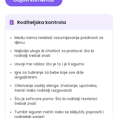
Roditeljska kontrola
Među nama nesklad: razumijevanje prednosti za
djecu
Najbolja uloga AI chatbot za pratioce: što bi
roditelji trebali znati
Usvoji me roblox: što je to i je li sigurno
Igre za tuširanje za bebe koje sve drže
angažiranim
Otkrivanje zaddy slenga: Značenje, upotreba,
trend i kako roditelji razgovarati
Što je softcore porno: Što bi roditelji i korisnici
trebali znati
Tumblr siguran način: kako se isključiti, popraviti i
roditeljski savjeti