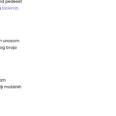
e od pedeset
a
blokirati
im unosom.
tog broja
vam
ji mobilnih