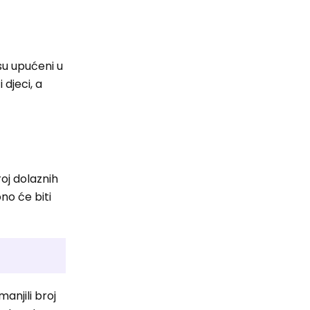
su upućeni u
 djeci, a
roj dolaznih
no će biti
anjili broj