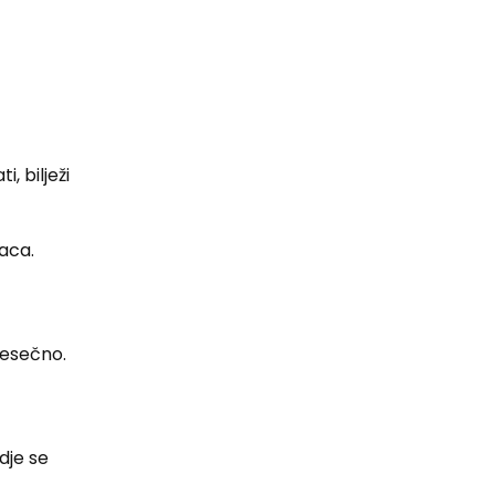
, bilježi
aca.
jesečno.
dje se