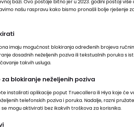
vnoj bazi. Ovo postaje bitno jer u 2023. godini postoji viš
stavimo našu raspravu kako bismo pronašli bolje rješenje z
irati
lefona imaju mogućnost blokiranja određenih brojeva ručn
ranje dosadnih neželjenih poziva ili tekstualnih poruka s is
čavanje takvih usluga.
e za blokiranje neželjenih poziva
 instalirati aplikacije poput Truecallera ili Hiya koje će 
eljenih telefonskih poziva i poruka. Nadalje, razni pružatel
i se mogu aktivirati bez ikakvih troškova za korisnika.
vi