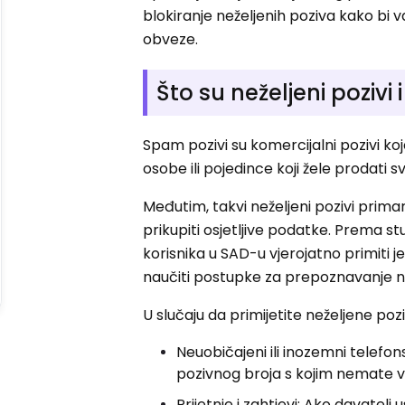
blokiranje neželjenih poziva kako bi
obveze.
Što su neželjeni pozivi
Spam pozivi su komercijalni pozivi ko
osobe ili pojedince koji žele prodati 
Međutim, takvi neželjeni pozivi primarn
prikupiti osjetljive podatke. Prema s
korisnika u SAD-u vjerojatno primiti j
naučiti postupke za prepoznavanje ne
U slučaju da primijetite neželjene p
Neuobičajeni ili inozemni telefon
pozivnog broja s kojim nemate v
Prijetnje i zahtjevi: Ako davatelj