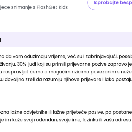
Isprobajte besp
djece snimanje s FlashGet Kids
a
mo da vam oduzimaju vrijeme, već su i zabrinjavajući, pos
ivanju, 30% ljudi koji su primili prijevarne pozive zapravo je
raspravljat ćemo o mogućim rizicima povezanim s neže
isu dovoljno zreli da razumiju njihove prijevare i lako postaju
na lažne odvjetnike ili lažne prijeteće pozive, pa postane 
je im kaže svoj rođendan, svoje ime, lozinku ili vašu adresu 