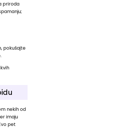
a priroda
 spamanju;
m, pokušajte
.
kvih
oidu
jem nekih od
jer imaju
 Evo pet