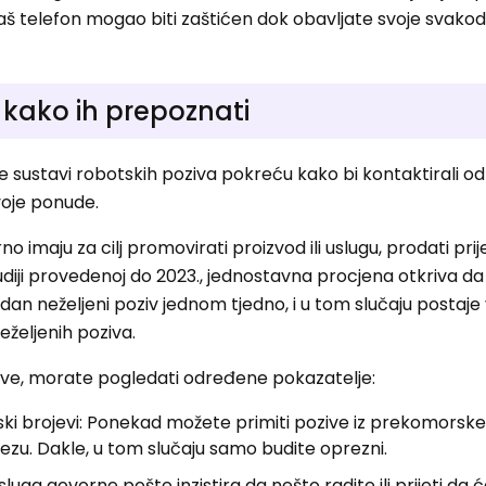
 vaš telefon mogao biti zaštićen dok obavljate svoje svak
 i kako ih prepoznati
je sustavi robotskih poziva pokreću kako bi kontaktirali 
svoje ponude.
o imaju za cilj promovirati proizvod ili uslugu, prodati prije
tudiji provedenoj do 2023., jednostavna procjena otkriva d
edan neželjeni poziv jednom tjedno, i u tom slučaju postaje
željenih poziva.
ozive, morate pogledati određene pokazatelje:
ski brojevi: Ponekad možete primiti pozive iz prekomorske 
ezu. Dakle, u tom slučaju samo budite oprezni.
 usluga govorne pošte inzistira da nešto radite ili prijeti da