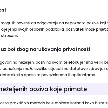
ost
mogu ih navesti da odgovaraju na nepoznato pozive koji 
jeljenja svojih osobnih podataka, pozivatelj može prijetiti
d stresom.
 uz bol zbog narušavanja privatnosti
govori na neželjeni poziv na svom telefonu jer ima veliki b
o ponašanje može uvelike utjecati na djetetovo zdravlje i o
u interakciji s opasnim poveznicama ili aplikacijama.
 neželjenih poziva koje primate
 dosta praktičnih metoda koje možete koristiti kako biste sm