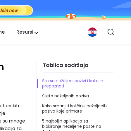
ne
Resursi
h
Tablica sadržaja
Što su neželjeni pozivi i kako ih
prepoznati
Šteta neželjenih poziva
lefonskih
Kako smanjiti količinu neželjenih
poziva koje primate
nje
ene su mnoge
5 najboljih aplikacija za
blokiranje neželjene pošte na
ikacija za