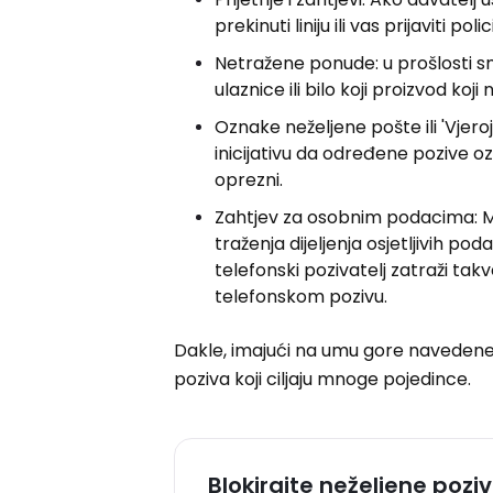
prekinuti liniju ili vas prijaviti pol
Netražene ponude: u prošlosti sm
ulaznice ili bilo koji proizvod koji 
Oznake neželjene pošte ili 'Vjer
inicijativu da određene pozive
oprezni.
Zahtjev za osobnim podacima: M
traženja dijeljenja osjetljivih po
telefonski pozivatelj zatraži tak
telefonskom pozivu.
Dakle, imajući na umu gore navedene
poziva koji ciljaju mnoge pojedince.
Blokirajte neželjene pozi