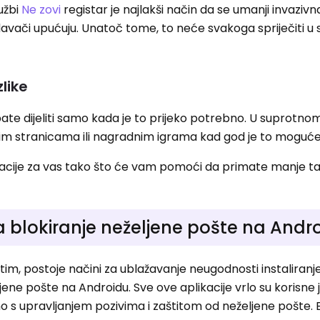
užbi
Ne zovi
registar je najlakši način da se umanji invazivn
davači upućuju. Unatoč tome, to neće svakoga spriječiti u
zlike
bate dijeliti samo kada je to prijeko potrebno. U suprotno
enim stranicama ili nagradnim igrama kad god je to moguće
acije za vas tako što će vam pomoći da primate manje ta
 za blokiranje neželjene pošte na Andr
im, postoje načini za ublažavanje neugodnosti instaliran
ljene pošte na Androidu. Sve ove aplikacije vrlo su korisne 
dno s upravljanjem pozivima i zaštitom od neželjene pošte.