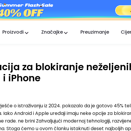
Proizvodi
Značajke
Preuzimanje
Cije
FlashGet Kids
Brižna aplikacija roditeljske kontrole za sve.
acija za blokiranje neželjeni
FlashGet Finder
Sigurnost protiv krađe vašeg telefona, naša
 i iPhone
odgovornost.
vješće o istraživanju iz 2024. pokazalo da je gotovo 45% te
Iako Android i Apple uređaji imaju neke opcije za blokira
ne rade. ne brini Zahvaljujući modernoj tehnologiji, razvij
a. Stoga ćemo u ovom članku istaknuti deset najboljih apl