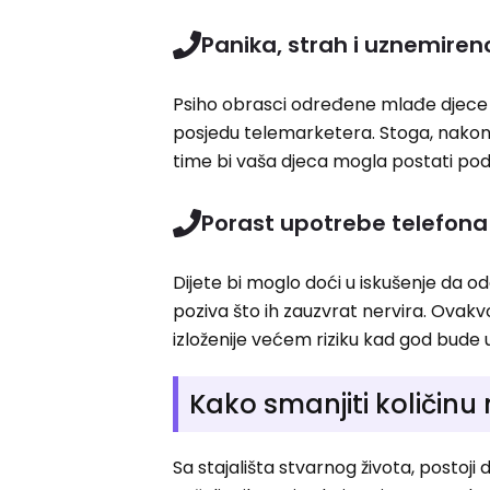
Panika, strah i uznemiren
Psiho obrasci određene mlađe djece 
posjedu telemarketera. Stoga, nakon di
time bi vaša djeca mogla postati po
Porast upotrebe telefona
Dijete bi moglo doći u iskušenje da od
poziva što ih zauzvrat nervira. Ovakv
izloženije većem riziku kad god bude 
Kako smanjiti količinu
Sa stajališta stvarnog života, postoji