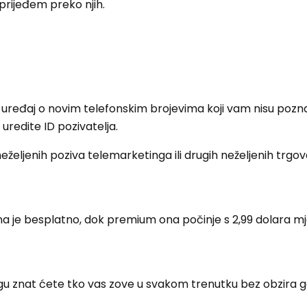
prijeđem preko njih.
 uređaj o novim telefonskim brojevima koji vam nisu poznati
uredite ID pozivatelja.
eljenih poziva telemarketinga ili drugih neželjenih trgov
a je besplatno, dok premium ona počinje s 2,99 dolara m
gu znat ćete tko vas zove u svakom trenutku bez obzira g