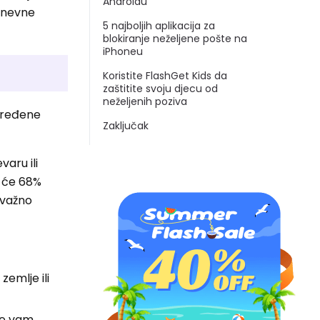
Androidu
odnevne
5 najboljih aplikacija za
blokiranje neželjene pošte na
iPhoneu
Koristite FlashGet Kids da
zaštitite svoju djecu od
neželjenih poziva
određene
Zaključak
varu ili
a će 68%
 važno
zemlje ili
 će vam