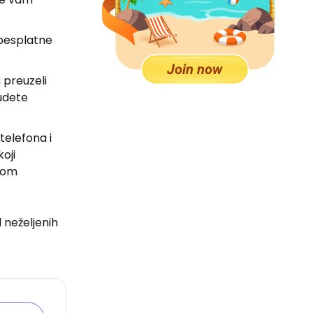
 besplatne
 preuzeli
udete
elefona i
koji
rnom
 neželjenih