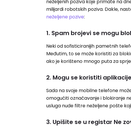
neželjenih poziva koje primate na dne
milijardi robotskih poziva. Dakle, na
neželjene pozive
:
1. Spam brojevi se mogu blok
Neki od sofisticiranijih pametnih te
Međutim, to se može koristiti za bloki
ako je korišteno mnogo puta za sprje
2. Mogu se koristiti aplikacij
Sada na svoje mobilne telefone možete
omogućiti označavanje i blokiranje než
usluga nude filtre neželjene pošte koj
3. Upišite se u registar Ne zo