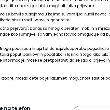
iciji, budite oprezni jer biste mogli biti blizu prijevare.
o se bavili situacijama u kojima su vam ljudi nudili novac,
nikada niste tražili. Samo ih ignorirajte.
ojatna prijevara': Danas su mnogi operateri mobilnih mreža
 označe kao sumnjive. To vam jednostavno omogućuje da b
noga poduzeća imaju tendenciju zlouporabe pogodnosti t
dataka poput bankovnih podataka ili lozinki. Stoga, ako bilo 
ve informacije, može se pretpostaviti da se radi o prijeva
 izbore, možda ćete bolje razumjeti mogućnost zaštite od
ve na telefon