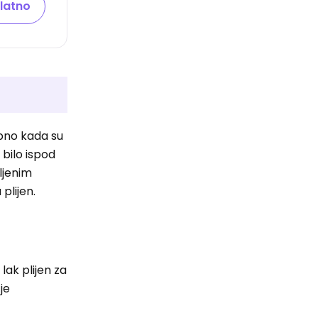
latno
ebno kada su
 bilo ispod
ljenim
 plijen.
lak plijen za
je