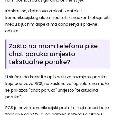
nam pomoći da osiguramo online svijet.
Konkretno, djetetova zrelost, kontekst
komunikacijskog alata i roditeljski nadzor trebaju biti
među ključnim aspektima donošenja ispravne
odluke.
Zašto na mom telefonu piše
chat poruka umjesto
tekstualne poruke?
U slučaju da koristite aplikaciju za razmjenu poruka
koja podržava RCS, na zaslonu vašeg telefona može
se prikazati "chat poruka" umjesto "tekstualna
poruka".
RCS je noviji komunikacijski protokol koji donosi bolje
značajke od SMS-a, na primjer, potvrdu o čitanju