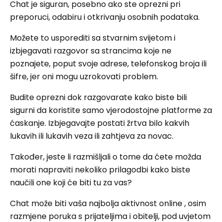
Chat je siguran, posebno ako ste oprezni pri
preporuci, odabiru i otkrivanju osobnih podataka.
Možete to usporediti sa stvarnim svijetom i
izbjegavati razgovor sa strancima koje ne
poznajete, poput svoje adrese, telefonskog broja ili
šifre, jer oni mogu uzrokovati problem.
Budite oprezni dok razgovarate kako biste bili
sigurni da koristite samo vjerodostojne platforme za
ćaskanje. Izbjegavajte postati žrtva bilo kakvih
lukavih ili lukavih veza ili zahtjeva za novac.
Također, jeste li razmišljali o tome da ćete možda
morati napraviti nekoliko prilagodbi kako biste
naučili one koji će biti tu za vas?
Chat može biti vaša najbolja aktivnost online , osim
razmjene poruka s prijateljima i obitelji, pod uvjetom