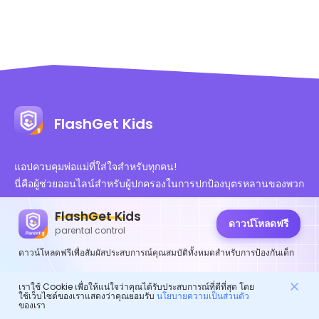
FlashGet Kids
แอปควบคุมพ่อแม่ที่ใส่ใจสำหรับทุกคน!
นี่คือผู้ช่วยออนไลน์สำหรับผู้ปกครองในการปกป้องบุตรหลานของพวก
เขา。
FlashGet Kids
มันคือการ์ดดิจิทัลสำหรับชีวิตที่มีสุขภาพดีของเด็ก ๆ。
ดาวน์โหลดฟรี
parental control
ดาวน์โหลดฟรีเพื่อสัมผัสประสบการณ์คุณสมบัติทั้งหมดสำหรับการป้องกันเด็ก
เราใช้ Cookie เพื่อให้แน่ใจว่าคุณได้รับประสบการณ์ที่ดีที่สุด โดย
ใช้เว็บไซต์ของเราแสดงว่าคุณยอมรับ
นโยบายความเป็นส่วนตัว
ของเรา
การรับรองที่ได้รับอนุญาต