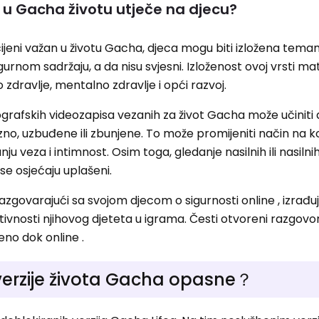
 u Gacha životu utječe na djecu?
cijeni važan u životu Gacha, djeca mogu biti izložena tema
rnom sadržaju, a da nisu svjesni. Izloženost ovoj vrsti mat
dravlje, mentalno zdravlje i opći razvoj.
ornografskih videozapisa vezanih za život Gacha može učiniti 
zno, uzbuđene ili zbunjene. To može promijeniti način na ko
ju veza i intimnost. Osim toga, gledanje nasilnih ili nasiln
se osjećaju uplašeni.
azgovarajući sa svojom djecom o sigurnosti online , izrađuj
tivnosti njihovog djeteta u igrama. Česti otvoreni razgov
eno dok online .
verzije života Gacha opasne？