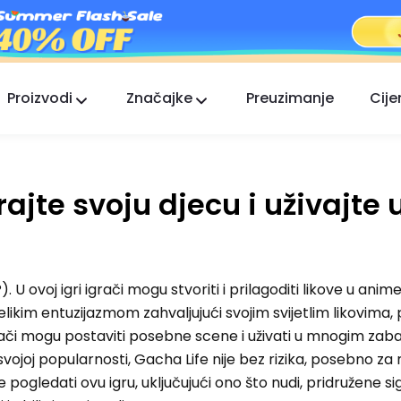
Proizvodi
Značajke
Preuzimanje
Cije
FlashGet Kids
Brižna aplikacija roditeljske kontrole za sve.
ajte svoju djecu i uživajte u
FlashGet Finder
Sigurnost protiv krađe vašeg telefona, naša
odgovornost.
 U ovoj igri igrači mogu stvoriti i prilagoditi likove u anime 
 velikim entuzijazmom zahvaljujući svojim svijetlim likovima,
rači mogu postaviti posebne scene i uživati ​​u mnogim za
svojoj popularnosti, Gacha Life nije bez rizika, posebno z
 pogledati ovu igru, uključujući ono što nudi, pridružene s