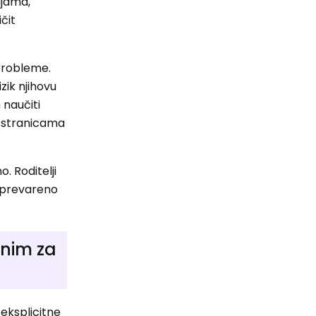
ijama,
čit
 probleme.
zik njihovu
 naučiti
eb stranicama
. Roditelji
ti prevareno
rnim za
 eksplicitne