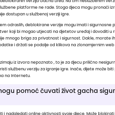
deblokiranih verzija Gacha Lifea. Na tim neslužbenim verz
ju službene platforme ne rade. Stoga djeca mogu pronaći izri
je dostupan u službenoj verziji igre.
em odraslih, deblokirane verzije mogu imati i sigurnosne
ver koji bi mogao utjecati na djetetov uređaj i dovoditi u ri
 nije mnogo briga za privatnost i sigurnost. Dakle, morate ih
e podatke i držati se podalje od klikova na zlonamjernim w
imaju iz izvora nepoznato , to je za djecu prilično nesigurno
oristi službenu verziju za igranje igre. Inače, dijete može bi
ima na Internetu.
mogu pomoć čuvati život gacha sigu
ti i nadgledati online aktivnosti svoje djece. Može blokirati