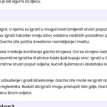
e bili sigurni za djecu.
igra. U njemu su igrači u mogućnosti izmijeniti stvari poput 
ima. Igrači također imaju izbor odabira različitih pozadina i
. Gacha Life potiče kreativno razmišljanje i maštu.
ske tradicije korištenja gacha strojeva. Ovi se strojevi nazi
umične igračke ili sitnice kada ljudi kupuju utor. Igrači u
sumične stvari poput odjeće, kućnih ljubimaca i dodataka k
uzbuđenje i gradi iščekivanje. Gacha Life može se igrati n
eglednika. Budući da igrači mogu pristupiti bilo gdje, Gach
ecu širom svijeta.
odan?