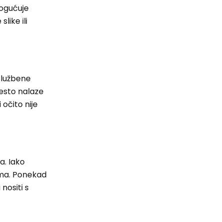
mogućuje
like ili
 službene
često nalaze
 očito nije
a. Iako
cima. Ponekad
nositi s