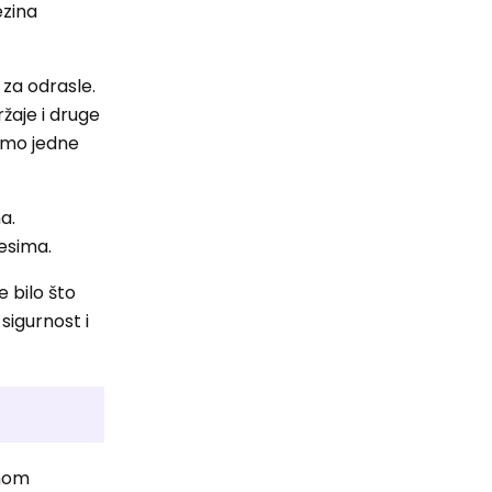
ezina
 za odrasle.
ržaje i druge
amo jedne
a.
resima.
 bilo što
sigurnost i
enom