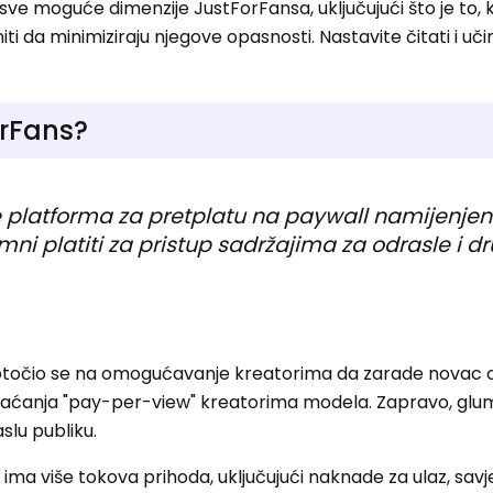
 sve moguće dimenzije JustForFansa, uključujući što je to,
initi da minimiziraju njegove opasnosti. Nastavite čitati i uči
orFans?
e platforma za pretplatu na paywall namijenje
mni platiti za pristup sadržajima za odrasle i d
dotočio se na omogućavanje kreatorima da zarade novac 
plaćanja "pay-per-view" kreatorima modela. Zapravo, glumc
aslu publiku.
ima više tokova prihoda, uključujući naknade za ulaz, savje