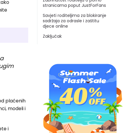
Zabrinutost roditelja o porno
 kako
stranicama poput JustForFans
nite
Savjeti roditeljima za blokiranje
sadržaja za odrasle i zaštitu
djece online
Zaključak
na
rugim
od plaćenih
i, modeli i
te i