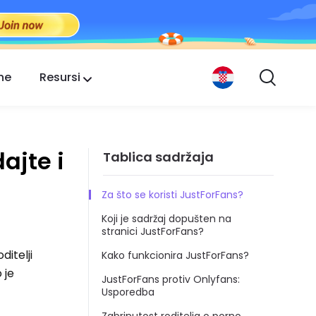
ne
Resursi
ajte i
Tablica sadržaja
Za što se koristi JustForFans?
Koji je sadržaj dopušten na
stranici JustForFans?
itelji
Kako funkcionira JustForFans?
 je
JustForFans protiv Onlyfans:
Usporedba