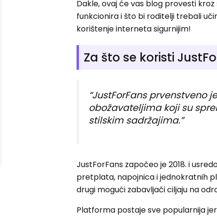
Dakle, ovaj će vas blog provesti kroz
funkcionira i što bi roditelji trebali uč
korištenje interneta sigurnijim!
Za što se koristi JustF
“
JustForFans prvenstveno j
obožavateljima koji su spre
stilskim sadržajima.”
JustForFans započeo je 2018. i usre
pretplata, napojnica i jednokratnih 
drugi mogući zabavljači ciljaju na odr
Platforma postaje sve popularnija jer 