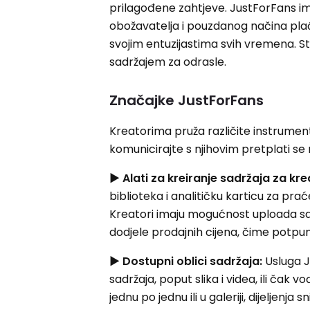
prilagođene zahtjeve. JustForFans im
obožavatelja i pouzdanog načina pla
svojim entuzijastima svih vremena. Sto
sadržajem za odrasle.
Značajke JustForFans
Kreatorima pruža različite instrument
komunicirajte s njihovim pretplati se na
▶
Alati za kreiranje sadržaja za kre
biblioteka i analitičku karticu za pra
Kreatori imaju mogućnost uploada sadr
dodjele prodajnih cijena, čime potpuno
▶
Dostupni oblici sadržaja:
Usluga J
sadržaja, poput slika i videa, ili čak v
jednu po jednu ili u galeriji, dijeljenja