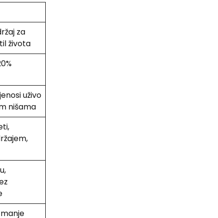
držaj za
til života
20%
ijenosi uživo
nim nišama
ti,
držajem,
u,
ez
e
, manje