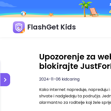
FlashGet Kids
Upozorenje za web
blokirajte JustFo
2024-11-06 kidcaring
Kako internet napreduje, napreduju i 
shvate i nadgledaju ta područja. Jedn
alarmantno za roditelje koji žele sprij