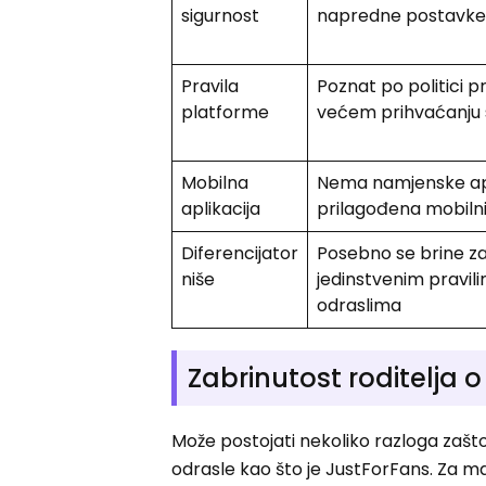
sigurnost
napredne postavke 
Pravila
Poznat po politici p
platforme
većem prihvaćanju 
Mobilna
Nema namjenske apli
aplikacija
prilagođena mobiln
Diferencijator
Posebno se brine za
niše
jedinstvenim pravil
odraslima
Zabrinutost roditelja
Može postojati nekoliko razloga zašto
odrasle kao što je JustForFans. Za mal