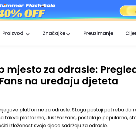
Proizvodi
Značajke
Preuzimanje
Cije
FlashGet Kids
Brižna aplikacija roditeljske kontrole za sve.
 mjesto za odrasle: Pregled
FlashGet Finder
Sigurnost protiv krađe vašeg telefona, naša
rFans na uređaju djeteta
odgovornost.
njegove platforme za odrasle. Stoga postoji potreba da rod
a takva platforma, JustForFans, postala je popularna, što
ečiti izloženost svoje djece sadržaju za odrasle.