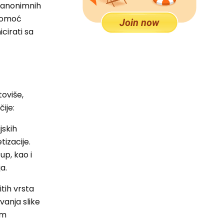
e anonimnih
 pomoć
icirati sa
toviše,
čije:
jskih
tizacije.
up, kao i
a.
tih vrsta
vanja slike
im