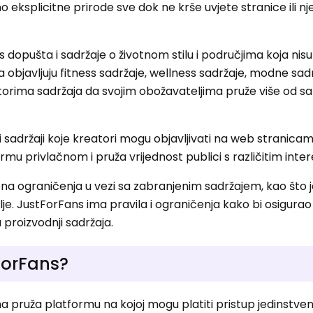
o eksplicitne prirode sve dok ne krše uvjete stranice ili nj
 dopušta i sadržaje o životnom stilu i područjima koja nisu
 objavljuju fitness sadržaje, wellness sadržaje, modne sad
orima sadržaja da svojim obožavateljima pruže više od s
ni sadržaji koje kreatori mogu objavljivati ​​na web stranicam
rmu privlačnom i pruža vrijednost publici s različitim inte
 ograničenja u vezi sa zabranjenim sadržajem, kao što je
elje. JustForFans ima pravila i ograničenja kako bi osigurao 
u proizvodnji sadržaja.
ForFans?
ma pruža platformu na kojoj mogu platiti pristup jedinstv