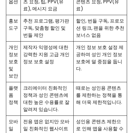
옵션
츠 요청, 팁, PPV(유
콘텐츠 요청, PPV(유
료), 메시지 요금
료)
홍보
추천 프로그램, 평가판
할인, 번들 구독, 프로모
도구
구독, 맞춤형 할인 및
션 링크, 팬을 위한 추천
번들 제안
보너스 없음
개인
제작자 익명성에 대한
개인 정보 보호 설정 제
정보
강력한 지원 고급 개인
공하며 성인 개인 정보
보호
정보 보호 설정
보호에 덜 중점을 둡니
및
다.
보안
플랫
크리에이터 친화적인
때로는 성인용 콘텐츠
폼
정책과 성인 콘텐츠에
를 제한하는 정책을 통
정책
대한 높은 수용률로 잘
해 더욱 제한적입니다.
알려져 있습니다.
모바
전용 앱은 없지만 모바
성인용 콘텐츠 제한으
일
일 친화적인 웹사이트
로 인해 앱을 사용할 수