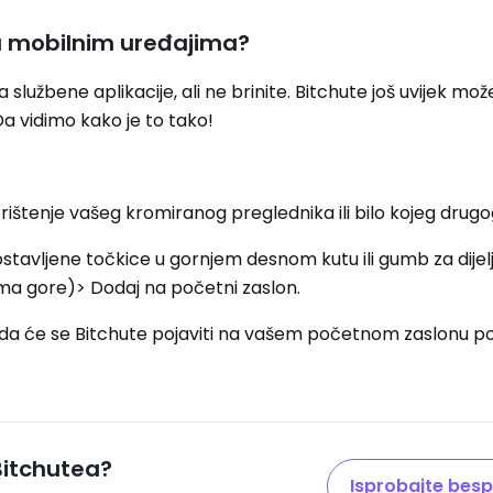
na mobilnim uređajima?
lužbene aplikacije, ali ne brinite. Bitchute još uvijek mož
a vidimo kako je to tako!
rištenje vašeg kromiranog preglednika ili bilo kojeg drugo
postavljene točkice u gornjem desnom kutu ili gumb za dijel
ma gore)> Dodaj na početni zaslon.
a sada će se Bitchute pojaviti na vašem početnom zaslonu p
Bitchutea?
Isprobajte besp