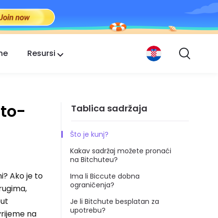
ne
Resursi
-to-
Tablica sadržaja
Što je kunj?
Kakav sadržaj možete pronaći
na Bitchuteu?
ni? Ako je to
Ima li Biccute dobna
ograničenja?
drugima,
put
Je li Bitchute besplatan za
upotrebu?
vrijeme na