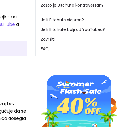
Zašto je Bitchute kontroverzan?
ačajkama,
Je li Bitchute siguran?
ouTube
a
Je li Bitchute bolji od YouTubea?
Završiti
FAQ
žaj bez
gućuje da se
nica dosegla