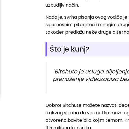
uzbudljiv način.
Nadalje, svrha pisanja ovog vodiča je
sigurnosnim pitanjima i mnogim drug
također predlažu neke druge alternat
Što je kunj?
"Bitchute je usluga dijelje
prenošenje videozapisa bez 
Dobro! Bitchute možete nazvati decen
ikakvog straha da vas netko može og
otvoreno bavite bilo kojim temom. Pre
11,5 milijuna korisnika.