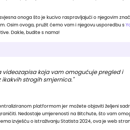
 svjesna onoga što je kucivo raspravljajući o njegovim zn
im. Osim ovoga, pružit ćemo vam i njegovu usporedbu s
Y
ive. Dakle, budite s nama!
nja videozapisa koja vam omogućuje pregled i
ikakvih strogih smjernica."
traliziranom platformom jer možete objaviti željeni sadr
raničiti. Nedostaje umjerenosti na Bitchute, što vam omo
ma izvješću o istraživanju Statista 2024, ova je web stra