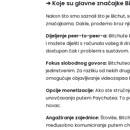
➔ Koje su glavne značajke B
Nakon što smo saznali što je Bichut,
značajkama. Dakle, prođemo kroz njih
Dijeljenje peer-to-peer-a:
Bitchute 
i možete dijeliti s računala vašeg ili d
dostupan čak i problemi s sustavom
Fokus slobodnog govora:
Bitchuteo
jedinstvenim. Za razliku od nekih drug
omogućuje objavljivanje videozapisa
Opcije monetizacije:
Ako ste stručn
unovčavanja putem Paychutea. To pod
novac.
Angažiranje zajednice:
Štoviše, Bitc
međusobno komuniciranje putem chat