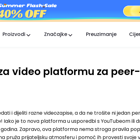
Proizvodi
Značajke
Preuzimanje
Cije
FlashGet Kids
Brižna aplikacija roditeljske kontrole za sve.
č za video platformu za peer
FlashGet Finder
Sigurnost protiv krađe vašeg telefona, naša
odgovornost.
dati i dijeliti razne videozapise, a da ne trošite ni jedan pe
te! Iako je to nova platforma u usporedbi s YouTubeom ili 
o godina. Zapravo, ova platforma nema stroga pravila po
ima pruža prijateljsku atmosferu i pomoć ih provesti svoje 