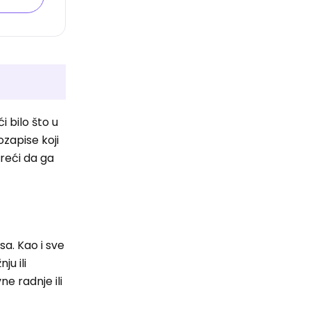
 bilo što u
zapise koji
 reći da ga
sa. Kao i sve
ju ili
e radnje ili