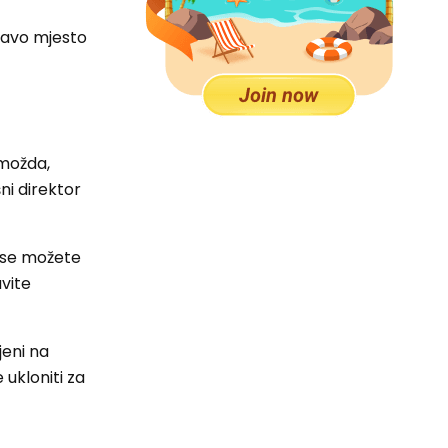
pravo mjesto
 možda,
šni direktor
 se možete
avite
jeni na
ukloniti za