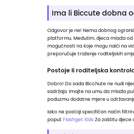
Ima li Biccute dobna 
Odgovor je ne! Nema dobnog ograničenja
platformu. Međutim, djeca mlađa od 18
mogućnosti na koje mogu naići na vid
preporučuje traženje roditeljskih smjer
Postoje li roditeljska kontrol
Dobro! Do sada Bicchute ne nudi nij
sadržaja. Imajte na umu da mlađa publ
poduzmu dodatne mjere u održavanju 
Iako ne postoji specifičan način filtrir
poput
Flashget Kids
Za zaštitu djece 