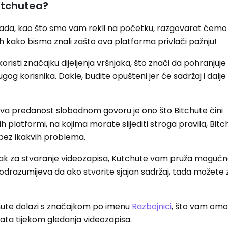
itchutea?
 sada, kao što smo vam rekli na početku, razgovarat ćemo 
 kako bismo znali zašto ova platforma privlači pažnju!
koristi značajku dijeljenja vršnjaka, što znači da pohranjuj
rugog korisnika. Dakle, budite opušteni jer će sadržaj i dalje 
.
va predanost slobodnom govoru je ono što Bitchute čini
ih platformi, na kojima morate slijediti stroga pravila, Bi
 bez ikakvih problema.
jak za stvaranje videozapisa, Kutchute vam pruža mogućn
razumijeva da ako stvorite sjajan sadržaj, tada možete z
hute dolazi s značajkom po imenu
Razbojnici
,
što vam omo
a tijekom gledanja videozapisa.