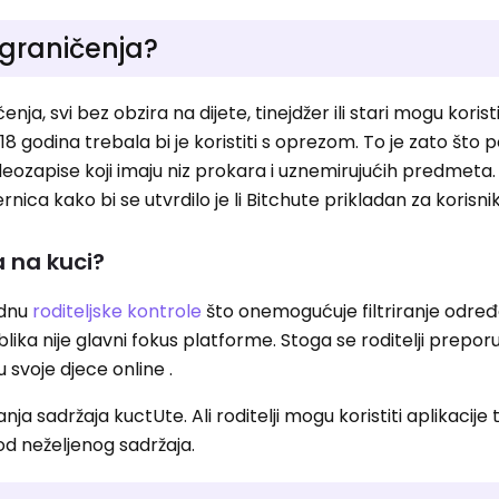
ograničenja?
, svi bez obzira na dijete, tinejdžer ili stari mogu koristi
 godina trebala bi je koristiti s oprezom. To je zato što 
eozapise koji imaju niz prokara i uznemirujućih predmeta.
nica kako bi se utvrdilo je li Bitchute prikladan za korisni
a na kuci?
ednu
roditeljske kontrole
što onemogućuje filtriranje odre
ika nije glavni fokus platforme. Stoga se roditelji prepor
svoje djece online .
anja sadržaja kuctUte. Ali roditelji mogu koristiti aplikacij
od neželjenog sadržaja.