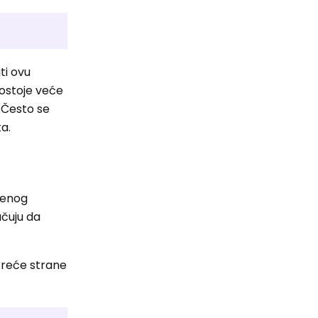
ti ovu
postoje veće
 Često se
ka.
đenog
učuju da
e treće strane