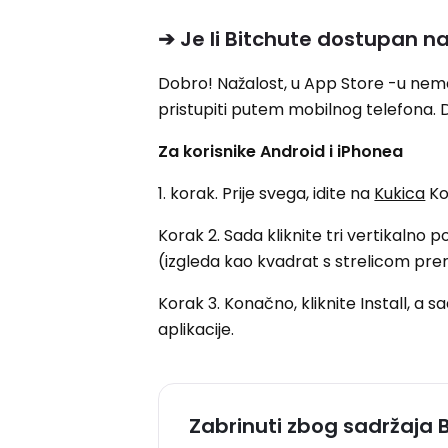
➔ Je li Bitchute dostupan 
Dobro! Nažalost, u App Store -u nema s
pristupiti putem mobilnog telefona. D
Za korisnike Android i iPhonea
1. korak. Prije svega, idite na
Kukica
Ko
Korak 2. Sada kliknite tri vertikalno 
(izgleda kao kvadrat s strelicom pre
Korak 3. Konačno, kliknite Install, 
aplikacije.
Zabrinuti zbog sadržaja 