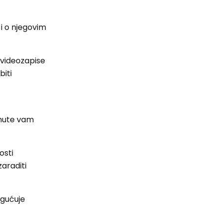
i o njegovim
e videozapise
biti
tchute vam
osti
araditi
gućuje