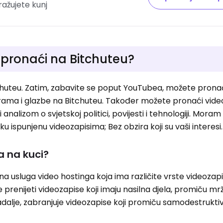
ražujete kunj
pronaći na Bitchuteu?
chuteu. Zatim, zabavite se poput YouTubea, možete pronaći
rama i glazbe na Bitchuteu. Također možete pronaći video
 analizom o svjetskoj politici, povijesti i tehnologiji. Moram
u ispunjenu videozapisima; Bez obzira koji su vaši interesi.
a na kuci?
a usluga video hostinga koja ima različite vrste videozapi
enijeti videozapise koji imaju nasilna djela, promiču mržn
adalje, zabranjuje videozapise koji promiču samodestruktivn