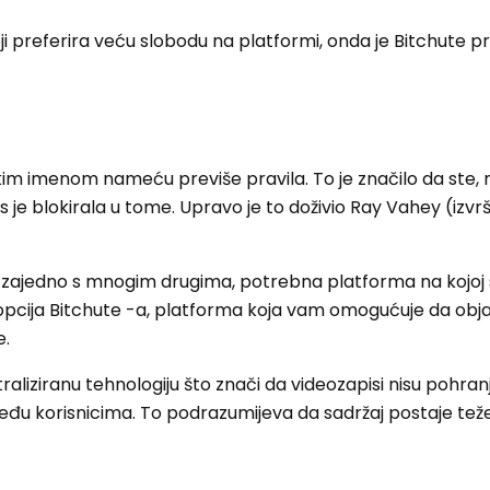
ji preferira veću slobodu na platformi, onda je Bitchute 
kim imenom nameću previše pravila. To je značilo da ste,
vas je blokirala u tome. Upravo je to doživio Ray Vahey (izvr
, zajedno s mnogim drugima, potrebna platforma na kojoj
la opcija Bitchute -a, platforma koja vam omogućuje da obj
e.
raliziranu tehnologiju što znači da videozapisi nisu pohran
eđu korisnicima. To podrazumijeva da sadržaj postaje teže 