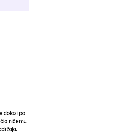
e dolazi po
ničio ničemu.
adržaja.